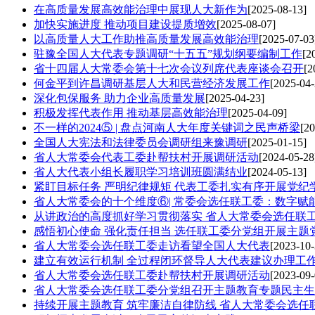
在高质量发展高效能治理中展现人大新作为
[2025-08-13]
加快实施进度 推动项目建设提质增效
[2025-08-07]
以高质量人大工作助推高质量发展高效能治理
[2025-07-03
驻豫全国人大代表专题调研“十五五”规划纲要编制工作
[2
省十四届人大常委会第十七次会议列席代表座谈会召开
[2
何金平到许昌调研基层人大和民营经济发展工作
[2025-04-
深化包保服务 助力企业高质量发展
[2025-04-23]
积极发挥代表作用 推动基层高效能治理
[2025-04-09]
不一样的2024⑤ | 盘点河南人大年度关键词之民声桥梁
[20
全国人大宪法和法律委员会调研组来豫调研
[2025-01-15]
省人大常委会代表工委赴帮扶村开展调研活动
[2024-05-28
省人大代表小组长履职学习培训班圆满结业
[2024-05-13]
紧盯目标任务 严明纪律规矩 代表工委扎实有序开展党纪
省人大常委会的十个维度⑥| 常委会选任联工委：数字赋
从讲政治的高度抓好学习贯彻落实 省人大常委会选任联
感悟初心使命 强化责任担当 选任联工委分党组开展主题
省人大常委会选任联工委走访看望全国人大代表
[2023-10-
建立有效运行机制 全过程闭环督导人大代表建议办理工
省人大常委会选任联工委赴帮扶村开展调研活动
[2023-09-
省人大常委会选任联工委分党组召开主题教育专题民主生
持续开展主题教育 筑牢廉洁自律防线 省人大常委会选任