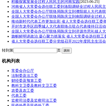
积极探索发展全过程人民民主的河南实践
[2023-06-25]
河南省人大常委会选任联工委到洛阳调研全过程人民民主
全国人大常委会办公厅联络局陈庆立到濮阳就人大代表联
全国人大常委会办公厅联络局陈庆立到南阳调研全过程人
推动新时代代表工作更加出彩 省人大常委会选任联工委
开封市龙亭区四季城人大代表联络点驻点代表接待日活动
全国人大常委会办公厅联络局陈庆立到济源市思礼镇人大
旗帜鲜明讲政治 凝心聚力抓落实 省人大常委会选任联
省人大常委会选任联工委分党组召开2022年度民主生活会
转到第
页
机构列表
常委会办公厅
法制委及法工委
财经委及预算工委
教科文卫委及教科文卫工委
农委及农工委
代表工委
监察司法委及监察司法工委
民侨外委及民侨外工委