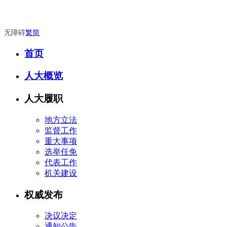
无障碍
繁
简
首页
人大概览
人大履职
地方立法
监督工作
重大事项
选举任免
代表工作
机关建设
权威发布
决议决定
通知公告