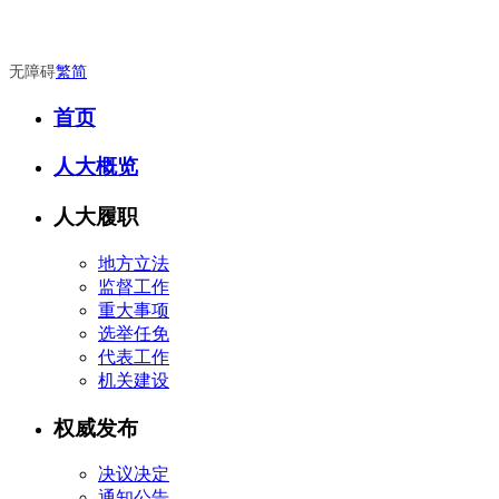
无障碍
繁
简
首页
人大概览
人大履职
地方立法
监督工作
重大事项
选举任免
代表工作
机关建设
权威发布
决议决定
通知公告