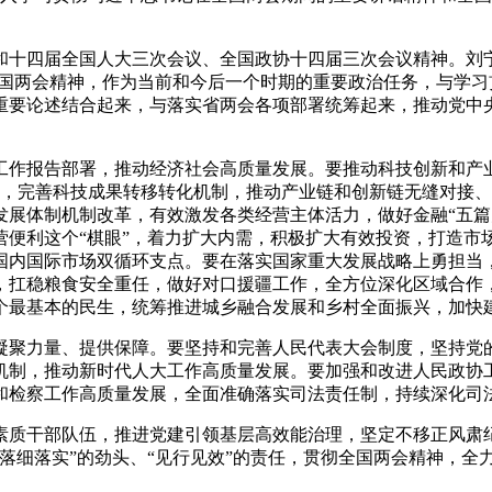
。
四届全国人大三次会议、全国政协十四届三次会议精神。刘宁
全国两会精神，作为当前和今后一个时期的重要政治任务，与学
重要论述结合起来，与落实省两会各项部署统筹起来，推动党中
作报告部署，推动经济社会高质量发展。要推动科技创新和产业
大文章，完善科技成果转移转化机制，推动产业链和创新链无缝对
发展体制机制改革，有效激发各类经营主体活力，做好金融“五篇
营便利这个“棋眼”，着力扩大内需，积极扩大有效投资，打造市
国内国际市场双循环支点。要在落实国家重大发展战略上勇担当
，扛稳粮食安全重任，做好对口援疆工作，全方位深化区域合作
个最基本的民生，统筹推进城乡融合发展和乡村全面振兴，加快
聚力量、提供保障。要坚持和完善人民代表大会制度，坚持党的
机制，推动新时代人大工作高质量发展。要加强和改进人民政协
和检察工作高质量发展，全面准确落实司法责任制，持续深化司
质干部队伍，推进党建引领基层高效能治理，坚定不移正风肃纪
落细落实”的劲头、“见行见效”的责任，贯彻全国两会精神，全