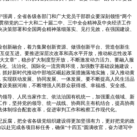
强调，全省各级各部门和广大党员干部群众要深刻领悟“两个
习贯彻党的二十大和二十届二中、三中全会精神及中央经济工作
央决策部署和全国两会精神落细落实、见行见效，在强国建设、
创新融合，着力集聚创新资源、做强创新平台、营造创新生
接、互促互进。要推进深层次改革和高水平开放，推动标志性改革
大文章”，稳步扩大制度型开放，不断激发动力活力。要融入服
场化、法治化、国际化一流营商环境，加强数字基础设施建设，
，抓好新时代推动中部地区崛起政策措施落地实施，深入推动黄
，实现联动发展、协同发展、一体发展。要不断提高人民生活品
建设美丽河南，不断增强人民群众获得感、幸福感、安全感。
领导、人民当家作主、依法治国有机统一，加强重点领域、新
工作，坚持党的领导、统一战线、协商民主有机结合，提高协商
法体制综合配套改革，促进审判工作和检察工作现代化。
反腐，把全省各级党组织建设得更加坚强有力，更好把党的政
力以赴完成各项目标任务，确保“十四五”圆满收官，奋力谱写中