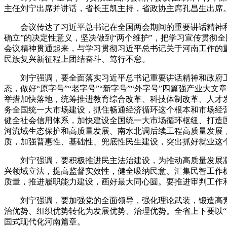
主任刘宁出席并讲话，省长王凯主持，省政协主席孔昌生出席
会议传达了习近平总书记在全国两会期间的重要讲话精神和十
确立”的决定性意义，坚决做到“两个维护”，把学习宣传贯彻
会议精神贯通起来，与学习贯彻习近平总书记关于河南工作的
民族复兴新征程上团结奋斗、笃行不怠。
刘宁强调，要全面落实习近平总书记重要讲话精神和政府工
态，做好“原字号”“老字号”“新字号”“外字号”四篇强产业
举措加快落地，统筹推进教育综合改革、科技体制改革、人才
务全国统一大市场建设，抓住畅通经济循环这个根本和市场经
健全社会信用体系，加快建设全国统一大市场循环枢纽、打造
河流域生态保护和高质量发展、南水北调后续工程高质量发展
质，加强普惠性、基础性、兜底性民生建设，突出抓好就业这
刘宁强调，要积极推进民主法治建设，为推动高质量发展凝
兴领域立法，提高监督实效性，健全吸纳民意、汇集民智工作
质量，推进履职能力建设，画好最大同心圆。要推进审判工作
刘宁强调，要加强党的全面领导，强化理论武装，锻造高素
治优势、组织优势转化为发展优势、治理优势。全省上下要以“
国式现代化河南篇章。