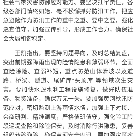
社会气象灾害防御应对能力。要坚决扛牢责任，各
级各部门慎终如始、毫不松懈抓好防汛工作，把应
急避险作为防汛工作的重中之重、要中之要，强化
巡查值守，加强宣传引导，形成工作合力，确保社
会大局和谐稳定。
王凯指出，要坚持问题导向，及时总结复盘，
突出前期强降雨出现的险情隐患和薄弱环节，全面
查险除险、查弱补短，重点防范山体滑坡以及道
路、桥梁、隧道、尾矿库“头顶库”等领域次生灾
害。要加快水毁水利工程设施修复，做好队伍准
备、物资准备，确保万无一失。要加强黄河秋汛防
范应对，密切监测上游雨情水情，加强上下对接、
会商研判、精准调度，严格值班值守，强化险工险
段巡堤查险和除险保安，及时消除行洪隐患，妥善
组织转移避险，确保黄河安全度汛。要加强灾区农