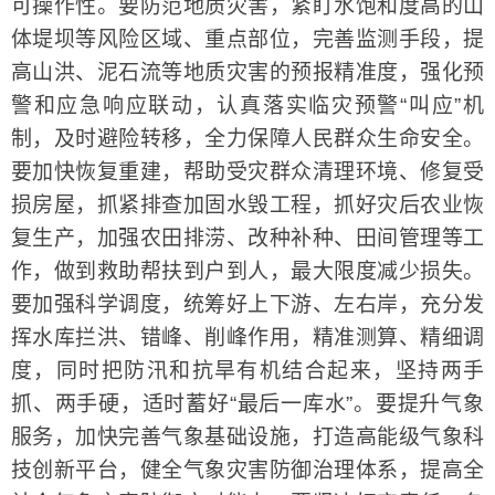
可操作性。要防范地质灾害，紧盯水饱和度高的山
体堤坝等风险区域、重点部位，完善监测手段，提
高山洪、泥石流等地质灾害的预报精准度，强化预
警和应急响应联动，认真落实临灾预警“叫应”机
制，及时避险转移，全力保障人民群众生命安全。
要加快恢复重建，帮助受灾群众清理环境、修复受
损房屋，抓紧排查加固水毁工程，抓好灾后农业恢
复生产，加强农田排涝、改种补种、田间管理等工
作，做到救助帮扶到户到人，最大限度减少损失。
要加强科学调度，统筹好上下游、左右岸，充分发
挥水库拦洪、错峰、削峰作用，精准测算、精细调
度，同时把防汛和抗旱有机结合起来，坚持两手
抓、两手硬，适时蓄好“最后一库水”。要提升气象
服务，加快完善气象基础设施，打造高能级气象科
技创新平台，健全气象灾害防御治理体系，提高全