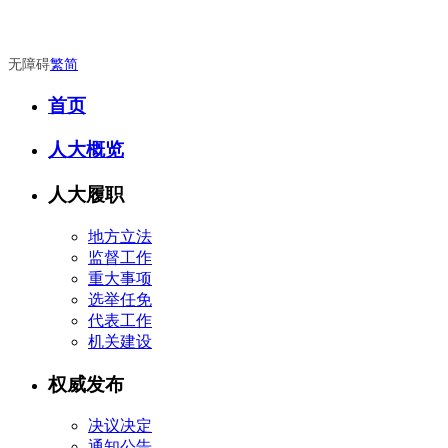
无障碍
繁
简
首页
人大概览
人大履职
地方立法
监督工作
重大事项
选举任免
代表工作
机关建设
权威发布
决议决定
通知公告