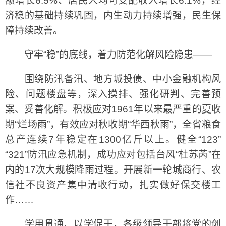
额增长6.5%、居民人均可支配收入增长6.1%，经
济稳的基础持续巩固，内生动力持续增强，民生保
障持续改善。
守牢“稳”的底线，着力防范化解风险隐患——
围绕防汛备汛、地方城投债、中小金融机构风
险、问题楼盘等，深入摸排、强化研判、完善预
案、妥善化解。积极应对1961年以来最严重的夏收
期“烂场雨”，有效应对秋收期“华西秋雨”，全省粮食
总产连续7年稳定在1300亿斤以上。健全“123”
“321”防汛应急机制，成功应对包括台风“杜苏芮”在
内的17次大规模降雨过程。开展新一轮城商行、农
信社不良资产集中清收行动，扎实做好保交楼工
作……
学用贯通、以学促干，各级领导干部将党的创