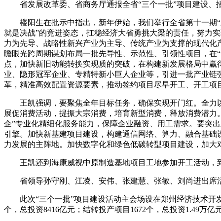
省发展改革委、省商务厅通报全省“三个一批”项目建设、招
楼阳生在批示中指出，新年伊始，我们举行全省第十一期“三
就是决战”的竞进姿态，扛稳经济大省勇挑大梁的责任，努力
力为先导、战略性新兴产业为主导、传统产业为支撑的现代化产
瞻眼光跨周期谋划布局一批先导性、示范性、引领性项目，在
点，加快新旧动能转换实现质的突破，在构建新发展格局中赢
业、隐形冠军企业、专精特新小巨人企业等，引进一批产业链
革，精准高效配置资源要素，推动签约项目尽早开工、开工项
王凯强调，要聚焦全年目标任务，确保实现开门红。全力以
展促消费活动，提振大宗消费，培育新型消费，释放消费潜力
企”专业化精细化服务能力，保障企业融资、用工需求。要突出
引擎。加快新基建项目建设，构建通信网络、算力、融合基础
力发展的主阵地。加快数字化和绿色低碳转型项目建设，加大
王凯还到海康威视中原制造基地项目工地参加开工活动，到
省领导孙守刚、江凌、安伟、张建慧、张敏、刘尚进出席
此次“三个一批”项目建设活动主会场设在郑州经济技术开发区
个，总投资8416亿元；结转投产项目1672个，总投资1.49万亿