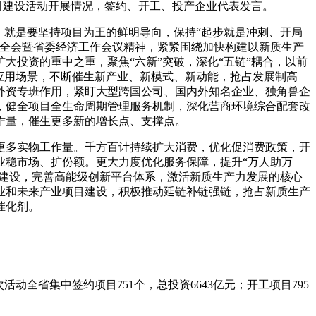
目建设活动开展情况，签约、开工、投产企业代表发言。
就是要坚持项目为王的鲜明导向，保持“起步就是冲刺、开局
次全会暨省委经济工作会议精神，紧紧围绕加快构建以新质生产
投资的重中之重，聚焦“六新”突破，深化“五链”耦合，以前
应用场景，不断催生新产业、新模式、新动能，抢占发展制高
外资专班作用，紧盯大型跨国公司、国内外知名企业、独角兽企
，健全项目全生命周期管理服务机制，深化营商环境综合配套改
作量，催生更多新的增长点、支撑点。
多实物工作量。千方百计持续扩大消费，优化促消费政策，开
业稳市场、扩份额。更大力度优化服务保障，提升“万人助万
目建设，完善高能级创新平台体系，激活新质生产力发展的核心
业和未来产业项目建设，积极推动延链补链强链，抢占新质生产
催化剂。
省集中签约项目751个，总投资6643亿元；开工项目795