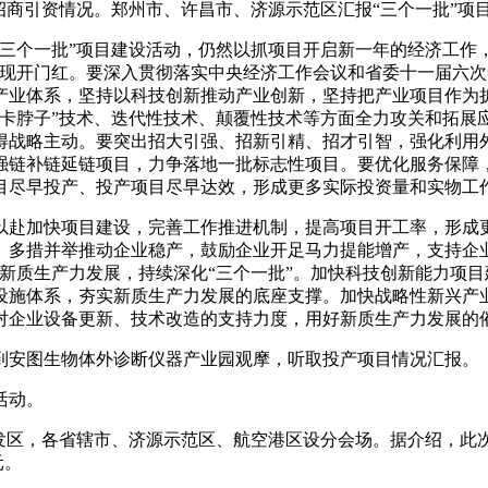
商引资情况。郑州市、许昌市、济源示范区汇报“三个一批”项
个一批”项目建设活动，仍然以抓项目开启新一年的经济工作，
实现开门红。要深入贯彻落实中央经济工作会议和省委十一届六
业体系，坚持以科技创新推动产业创新，坚持把产业项目作为扩大
“卡脖子”技术、迭代性技术、颠覆性技术等方面全力攻关和拓展
得战略主动。要突出招大引强、招新引精、招才引智，强化利用
强链补链延链项目，力争落地一批标志性项目。要优化服务保障
目尽早投产、投产项目尽早达效，形成更多实际投资量和实物工
赴加快项目建设，完善工作推进机制，提高项目开工率，形成更
。多措并举推动企业稳产，鼓励企业开足马力提能增产，支持企
新质生产力发展，持续深化“三个一批”。加快科技创新能力项
设施体系，夯实新质生产力发展的底座支撑。加快战略性新兴产
对企业设备更新、技术改造的支持力度，用好新质生产力发展的
安图生物体外诊断仪器产业园观摩，听取投产项目情况汇报。
活动。
，各省辖市、济源示范区、航空港区设分会场。据介绍，此次活动全
元。