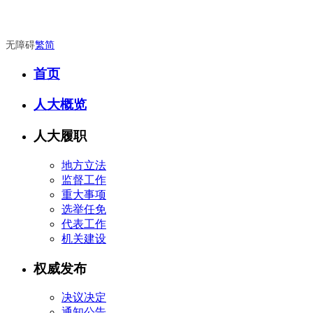
无障碍
繁
简
首页
人大概览
人大履职
地方立法
监督工作
重大事项
选举任免
代表工作
机关建设
权威发布
决议决定
通知公告