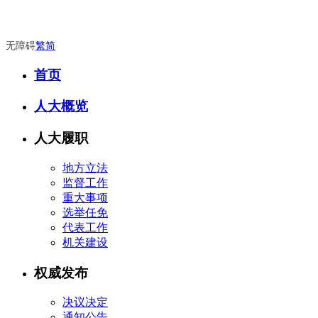
无障碍
繁
简
首页
人大概览
人大履职
地方立法
监督工作
重大事项
选举任免
代表工作
机关建设
权威发布
决议决定
通知公告