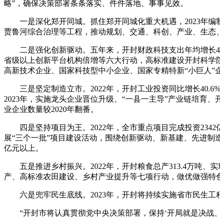
略”，确保决策部署条条落实、件件落地、事事见效。
一是深化郑开同城。抓住郑开同城化重大机遇，2023年编
贾鲁河综合治理等工程，推动规划、交通、科创、产业、生态、
二是强化创新驱动。五年来，开封财政科技支出年均增长47.
省级以上创新平台机构倍增等六大行动，高标准建设开封科学院
高新技术企业、国家科技型中小企业、国家专精特新“小巨人”
三是坚定制造立市。2022年，开封工业投资同比增长40.6%
2023年，实施龙头企业晋位升级、“一县一主导”产业链培育
业企业数量较2020年翻番。
四是坚持项目为王。2022年，全市重点项目完成投资2342亿元，
展“三个一批”项目建设活动，围绕创新驱动、新基建、先进制造业
亿元以上。
五是推进乡村振兴。2022年，开封粮食总产313.4万吨、
产、高标准农田建设、乡村产业提升等七项行动，做优做强特
六是兜牢民生底线。2023年，开封将持续实施省市民生工程，
“开封市将认真贯彻党中央决策部署，保持‘开局就是决战、起步