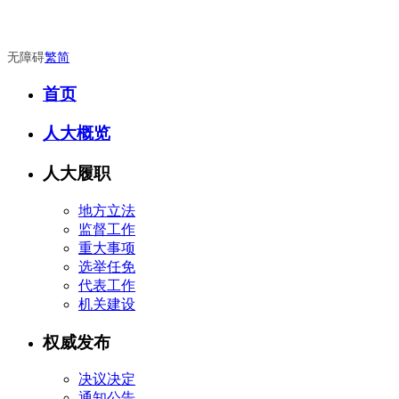
无障碍
繁
简
首页
人大概览
人大履职
地方立法
监督工作
重大事项
选举任免
代表工作
机关建设
权威发布
决议决定
通知公告