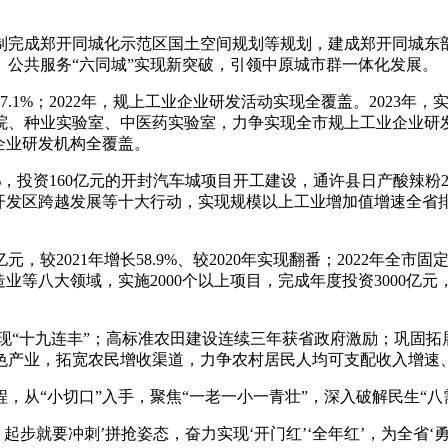
制完成郑开同城化示范区国土空间规划等规划，建成郑开同城东
公共服务“六同城”实现新突破，引领中原城市群一体化发展。
1%；2022年，规上工业企业研发活动实现全覆盖。2023年
、种业实验室、中医药实验室，力争实现全市规上工业企业研发费
企业研发机构全覆盖。
，投资160亿元的开封汽车城项目开工建设，通许县日产酸辣粉2
、开发区跨越发展等十大行动，实现规模以上工业增加值增速全省排
较2021年增长58.9%、较2020年实现翻番；2022年全市固
等八大领域，实施2000个以上项目，完成年度投资3000亿元，
实现“十九连丰”；高标准农田建设连续三年获省政府激励；巩固拓
色产业，拓宽农民增收渠道，力争农村居民人均可支配收入增速
从“小切口”入手，聚焦“一老一小一青壮”，深入破解民生“八
就要冲刺’拼抢姿态，奋力实现‘开门红’‘全年红’，为全省‘勇