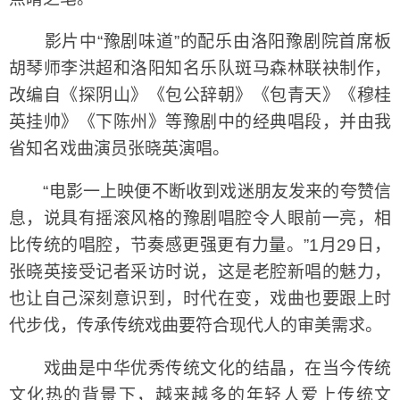
影片中“豫剧味道”的配乐由洛阳豫剧院首席板
胡琴师李洪超和洛阳知名乐队斑马森林联袂制作，
改编自《探阴山》《包公辞朝》《包青天》《穆桂
英挂帅》《下陈州》等豫剧中的经典唱段，并由我
省知名戏曲演员张晓英演唱。
“电影一上映便不断收到戏迷朋友发来的夸赞信
息，说具有摇滚风格的豫剧唱腔令人眼前一亮，相
比传统的唱腔，节奏感更强更有力量。”1月29日，
张晓英接受记者采访时说，这是老腔新唱的魅力，
也让自己深刻意识到，时代在变，戏曲也要跟上时
代步伐，传承传统戏曲要符合现代人的审美需求。
戏曲是中华优秀传统文化的结晶，在当今传统
文化热的背景下，越来越多的年轻人爱上传统文