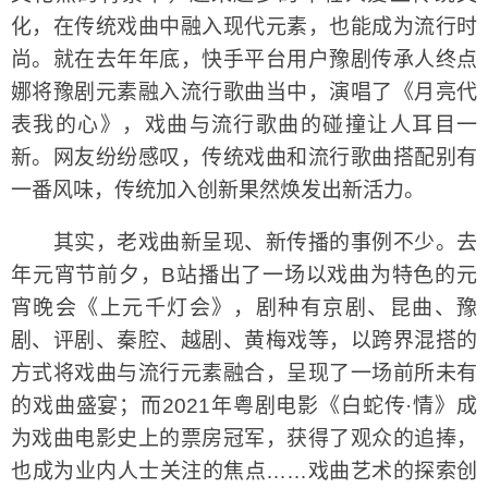
化，在传统戏曲中融入现代元素，也能成为流行时
尚。就在去年年底，快手平台用户豫剧传承人终点
娜将豫剧元素融入流行歌曲当中，演唱了《月亮代
表我的心》，戏曲与流行歌曲的碰撞让人耳目一
新。网友纷纷感叹，传统戏曲和流行歌曲搭配别有
一番风味，传统加入创新果然焕发出新活力。
其实，老戏曲新呈现、新传播的事例不少。去
年元宵节前夕，B站播出了一场以戏曲为特色的元
宵晚会《上元千灯会》，剧种有京剧、昆曲、豫
剧、评剧、秦腔、越剧、黄梅戏等，以跨界混搭的
方式将戏曲与流行元素融合，呈现了一场前所未有
的戏曲盛宴；而2021年粤剧电影《白蛇传·情》成
为戏曲电影史上的票房冠军，获得了观众的追捧，
也成为业内人士关注的焦点……戏曲艺术的探索创