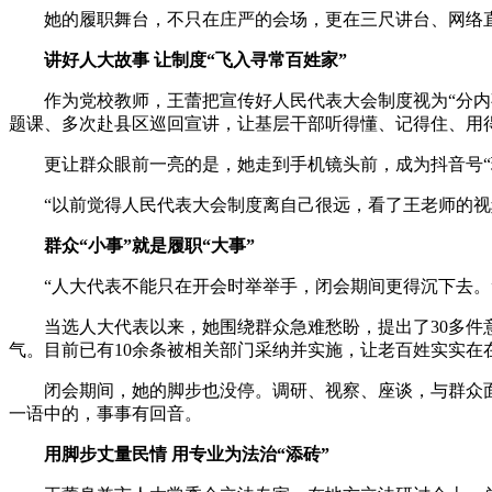
她的履职舞台，不只在庄严的会场，更在三尺讲台、网络直播
讲好人大故事 让制度“飞入寻常百姓家”
作为党校教师，王蕾把宣传好人民代表大会制度视为“分内事”
题课、多次赴县区巡回宣讲，让基层干部听得懂、记得住、用
更让群众眼前一亮的是，她走到手机镜头前，成为抖音号“理
“以前觉得人民代表大会制度离自己很远，看了王老师的视频
群众“小事”就是履职“大事”
“人大代表不能只在开会时举举手，闭会期间更得沉下去。
当选人大代表以来，她围绕群众急难愁盼，提出了30多件意
气。目前已有10余条被相关部门采纳并实施，让老百姓实实在
闭会期间，她的脚步也没停。调研、视察、座谈，与群众面
一语中的，事事有回音。
用脚步丈量民情 用专业为法治“添砖”