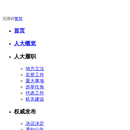
无障碍
繁
简
首页
人大概览
人大履职
地方立法
监督工作
重大事项
选举任免
代表工作
机关建设
权威发布
决议决定
通知公告