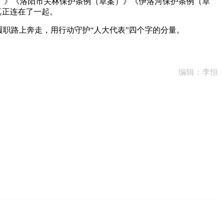
》《洛阳市关林保护条例（草案）》《伊洛河保护条例（草
真正连在了一起。
职路上奔走，用行动守护“人大代表”四个字的分量。
编辑：李恒