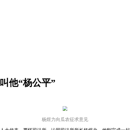
叫他“杨公平”
杨煜力向瓜农征求意见