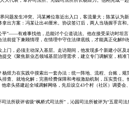
人大代表，覃怀司法所、沁园司法所所长杨煜力。他刚完成一起摊
问题发生冲突。冯某摊位靠近出入口，客流量大；陈某认为新
拿出方案：冯某让出40厘米。协议签订后，两人当场握手言和
公平”——有难事找他，总能讨个公道说法。他在接受采访时坦
合法前提下兼顾情理，在情理中守住法律底线，才能真正化解纠
上门，必须主动深入基层。走访期间，他发现多个新建小区及农
他提交《聚焦新业态领域基层治理需求，建立专门调解室，精准
杨煜力在实践中摸索出一套办法：统一阵地、流程、台账，规范
头排查、就地化解；完善经费保障和考核激励机制，压实责任。
，他牵头搭建起全域调解网络，先后设立43个村（社区）调委会
法所获评省级“枫桥式司法所”，沁园司法所被评为“五星司法所