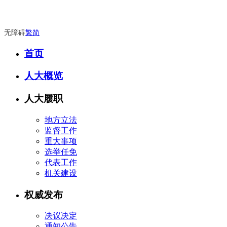
无障碍
繁
简
首页
人大概览
人大履职
地方立法
监督工作
重大事项
选举任免
代表工作
机关建设
权威发布
决议决定
通知公告