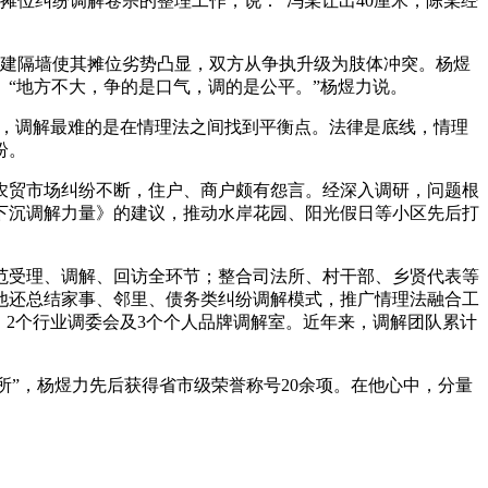
位纠纷调解卷宗的整理工作，说：“冯某让出40厘米，陈某经
建隔墙使其摊位劣势凸显，双方从争执升级为肢体冲突。杨煜
。“地方不大，争的是口气，调的是公平。”杨煜力说。
言，调解最难的是在情理法之间找到平衡点。法律是底线，情理
纷。
贸市场纠纷不断，住户、商户颇有怨言。经深入调研，问题根
下沉调解力量》的建议，推动水岸花园、阳光假日等小区先后打
受理、调解、回访全环节；整合司法所、村干部、乡贤代表等
他还总结家事、邻里、债务类纠纷调解模式，推广情理法融合工
、2个行业调委会及3个个人品牌调解室。近年来，调解团队累计
”，杨煜力先后获得省市级荣誉称号20余项。在他心中，分量