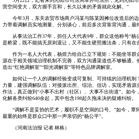
5月22日，记者来到沁阳市司法局覃怀司法所，见到沁阳市
营空间变大，双方握手言和，长久以来的矛盾就此化解。”
今年3月，东关农贸市场商户冯某与陈某因摊位改造后的边界
力带着调解员实地测量、分别谈心，前后多次背靠背沟通，最终
从事法治工作37年，担任人大代表9年，群众送他称号“杨
是桥梁，既不能搞无原则退让，又不能生硬照搬法条，只有在
作为一名人大代表，杨煜力给自己立下规矩：不能坐等群众
源在于相关领域治理机制不完善，双方沟通渠道也不够畅通。
造出“红艳调解室”“阳光调解室”等特色品牌调解室。
如何让一个人的调解经验变成可复制、可持续的治理机制？
力量，建强调解队伍；对接派出所、综治、信访，实现矛盾源
作法，真正做到“小事不出村（社区）、大事不出街道”。如今
化解各类纠纷640余起，其中包含198起久拖未决的疑难纠纷。
“调解不是妥协的艺术，履职不是空洞的口号。”如今，覃怀司
最重的始终是群众口中那一声亲切的“杨公平”。
（河南法治报 记者 林栋）