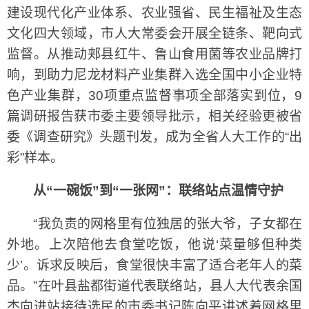
建设现代化产业体系、农业强省、民生福祉及生态
文化四大领域，市人大常委会开展全链条、靶向式
监督。从推动郏县红牛、鲁山食用菌等农业品牌打
响，到助力尼龙材料产业集群入选全国中小企业特
色产业集群，30项重点监督事项全部落实到位，9
篇调研报告获市委主要领导批示，相关经验更被省
委《调查研究》头题刊发，成为全省人大工作的“出
彩”样本。
从“一碗饭”到“一张网”：联络站点温情守护
“我负责的网格里有位独居的张大爷，子女都在
外地。上次陪他去食堂吃饭，他说‘菜量够但种类
少’。诉求反映后，食堂很快丰富了适合老年人的菜
品。”在叶县盐都街道代表联络站，县人大代表余国
杰向进站接待选民的市委书记陈向平讲述着网格里