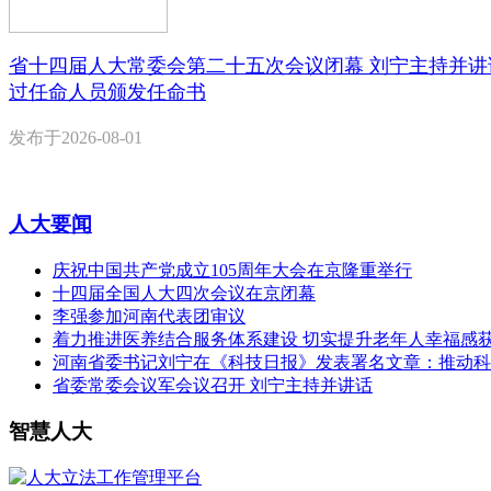
省十四届人大常委会第二十五次会议闭幕 刘宁主持并讲
过任命人员颁发任命书
发布于
2026-08-01
人大要闻
庆祝中国共产党成立105周年大会在京隆重举行
十四届全国人大四次会议在京闭幕
李强参加河南代表团审议
着力推进医养结合服务体系建设 切实提升老年人幸福感
河南省委书记刘宁在《科技日报》发表署名文章：推动科
省委常委会议军会议召开 刘宁主持并讲话
智慧人大