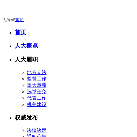
无障碍
繁
简
首页
人大概览
人大履职
地方立法
监督工作
重大事项
选举任免
代表工作
机关建设
权威发布
决议决定
通知公告