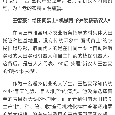
用“数字平台”重构产业逻辑。看河南新农人如何执
笔，为古老的农耕文明翻篇。
王智豪：给田间装上“机械臂”的“硬核新农人”
在商丘市睢县凤彩农业服务指导的村集体大田
托管种植基地里，没有传统印象中“面朝黄土”的农
民忙碌身影，取而代之的是在田间土渠上自动巡航
灌溉的大田灌溉机器人和自主打药的植保机器人。
这背后，是省人大代表、90后“头雁”新农人王智豪
的“硬核”科技梦。
作为一名返乡创业的大学生，王智豪深知传统
农业“靠天吃饭、靠人堆产”的痛点。他没有选择简
单的盲目摊大饼的“扩种”，而是看到河南大田粮食
生产“耕、种、管、收”全程机械化存在着灌溉难题
的最大短板，没有先进适用的高效灌溉智能农机，