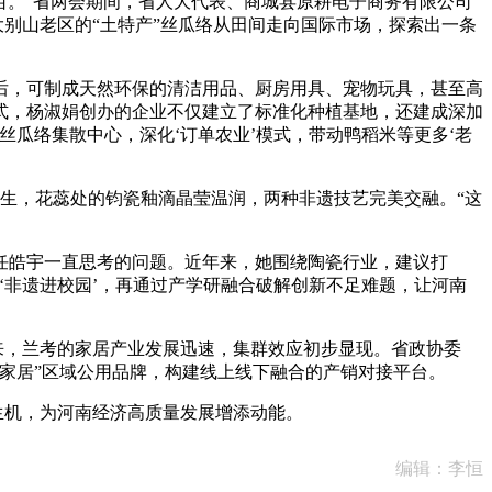
万亩。”省两会期间，省人大代表、商城县原耕电子商务有限公司
大别山老区的“土特产”丝瓜络从田间走向国际市场，探索出一条
，可制成天然环保的清洁用品、厨房用具、宠物玩具，甚至高
模式，杨淑娟创办的企业不仅建立了标准化种植基地，还建成深加
国丝瓜络集散中心，深化‘订单农业’模式，带动鸭稻米等更多‘老
生，花蕊处的钧瓷釉滴晶莹温润，两种非遗技艺完美交融。“这
皓宇一直思考的问题。近年来，她围绕陶瓷行业，建议打
‘非遗进校园’，再通过产学研融合破解创新不足难题，让河南
来，兰考的家居产业发展迅速，集群效应初步显现。省政协委
家居”区域公用品牌，构建线上线下融合的产销对接平台。
生机，为河南经济高质量发展增添动能。
编辑：李恒