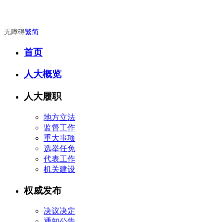
无障碍
繁
简
首页
人大概览
人大履职
地方立法
监督工作
重大事项
选举任免
代表工作
机关建设
权威发布
决议决定
通知公告