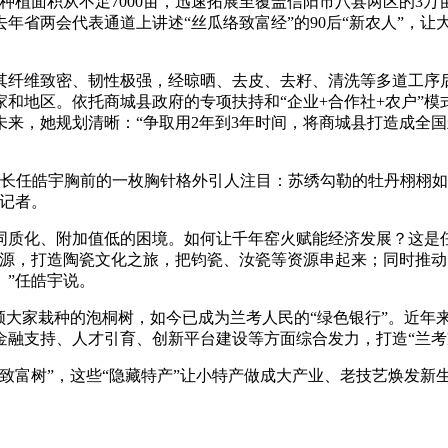
种植面积从不足7000亩，迅速拓展至覆盖信阳市八县两区的3
年省两会代表通道上讲述“丝瓜络致富经”的90后“新农人”，让
纤维致密、韧性极强，经晾晒、去皮、去籽、清洗等多道工序后
家和地区。依托商城县政府的专项扶持和“企业+合作社+农户”
及未来，她规划清晰：“争取用2年到3年时间，将商城县打造成全
长任皓宇胸前的一枚胸针格外引人注目：苏绣勾勒的牡丹栩栩如
记者。
质化、附加值低的困境。如何让千年窑火赋能经济发展？这是任
瓷资源，打造陶瓷文化之旅，把钧瓷、汝瓷等资源串起来；同时推动
。”任皓宇说。
大家栽种的泡桐树，如今已成为兰考人民的“绿色银行”。近年
金融支持、人才引育、创新平台建设等方面综合发力，打造“兰考
富树”，这些“隐藏特产”让小特产做成大产业、老技艺焕发新