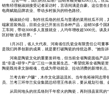
“过去一年，我们的丝瓜络产品销售额突破4200万元，丝瓜
销售经理杨淑娟接受记者采访时，言语间满是自豪。这位曾在去
电商赋能品牌农业、带动乡村振兴的特色路径。
杨淑娟介绍，制作丝瓜络的丝瓜与普通的菜用丝瓜不同，其
端家居装饰品，目前企业已开发出百余种产品，远销50多个国
工车间，带动3000多人直接就业，人均年增收超5000元。谈
区好物’走向世界。”
1月26日，省人大代表、河南省任氏瓷业有限责任公司董事
是我们跨界创新的成果，就是要打破陶瓷的传统边界。”她告诉
河南是陶瓷文化的重要发祥地，但当前全省陶瓷面临产品同
造“非遗+研学+产业”三位一体发展生态。“希望统筹全省陶
陶瓷既传承文脉根魂，也成为带动就业、拉动消费的新增长点
兰考古称“户牖”，木作文化源远流长。当年焦裕禄同志带领
员、兰考三环华兰实业集团总经理王伟表示，要从规划引领、
从田间地头的丝瓜络到千年窑火的陶瓷，再到强县富民的“致