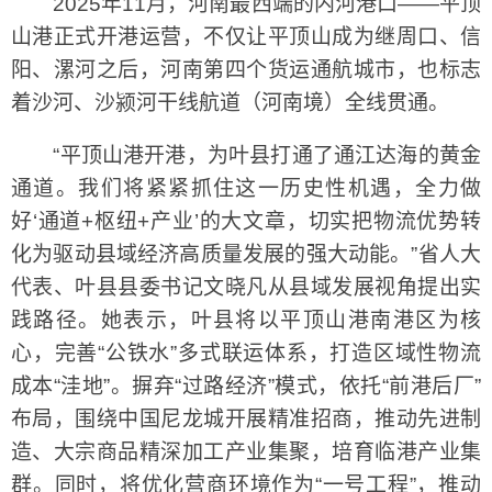
2025年11月，河南最西端的内河港口——平顶
山港正式开港运营，不仅让平顶山成为继周口、信
阳、漯河之后，河南第四个货运通航城市，也标志
着沙河、沙颍河干线航道（河南境）全线贯通。
“平顶山港开港，为叶县打通了通江达海的黄金
通道。我们将紧紧抓住这一历史性机遇，全力做
好‘通道+枢纽+产业’的大文章，切实把物流优势转
化为驱动县域经济高质量发展的强大动能。”省人大
代表、叶县县委书记文晓凡从县域发展视角提出实
践路径。她表示，叶县将以平顶山港南港区为核
心，完善“公铁水”多式联运体系，打造区域性物流
成本“洼地”。摒弃“过路经济”模式，依托“前港后厂”
布局，围绕中国尼龙城开展精准招商，推动先进制
造、大宗商品精深加工产业集聚，培育临港产业集
群。同时，将优化营商环境作为“一号工程”，推动