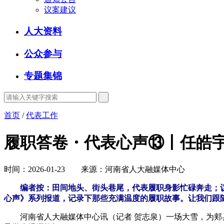
议案建议
人大资料
公众参与
专题集锦
首页
/
代表工作
履职答卷・代表心声⑬丨任皓宇
时间：2026-01-23 来源：河南省人大融媒体中心
编者按：田间地头、街头巷尾，代表履职身影忙碌奔走；
心声》系列报道，记录下那些充满温度的履职故事。让我们跟
河南省人大融媒体中心讯（记者 贺志泉）一场大雪，为郏县