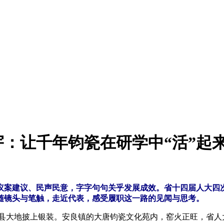
：让千年钧瓷在研学中“活”起
议案建议、民声民意，字字句句关乎发展成效。省十四届人大四
随镜头与笔触，走近代表，感受履职这一路的见闻与思考。
大地披上银装。安良镇的大唐钧瓷文化苑内，窑火正旺，省人