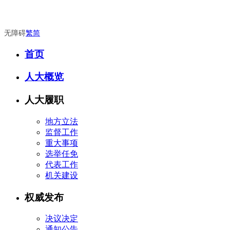
无障碍
繁
简
首页
人大概览
人大履职
地方立法
监督工作
重大事项
选举任免
代表工作
机关建设
权威发布
决议决定
通知公告