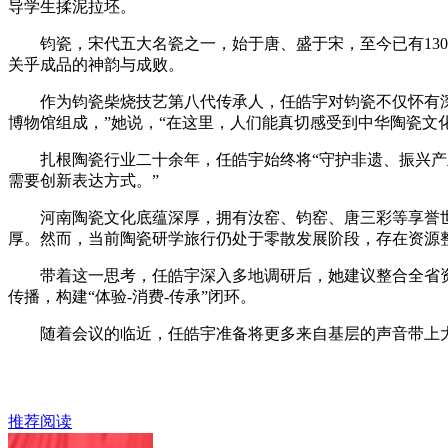
导学生揉泥拉坯。
钧瓷，宋代五大名瓷之一，始于唐、盛于宋，至今已有1300
关乎成品的神韵与成败。
作为钧瓷柴烧技艺第八代传承人，任皓宇对钧瓷不仅怀有深厚
博物馆组成，”她说，“在这里，人们能真切感受到中华陶瓷文
扎根陶瓷行业二十余年，任皓宇始终将“守护非遗、振兴产业”
需要创新表达方式。”
河南陶瓷文化底蕴深厚，拥有汝窑、钧窑、唐三彩等享誉世界的
厚。然而，当前陶瓷研学旅行仍处于零散发展阶段，存在资源
带着这一思考，任皓宇深入多地调研后，她建议整合全省资源
传播，构建“体验-消费-传承”闭环。
随着会议的临近，任皓宇准备将更多来自基层的声音带上大会
推荐阅读