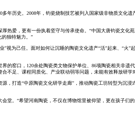
多年历史。2008年，钧瓷烧制技艺被列入国家级非物质文化遗
热爱，更有一份执着坚守与传承使命。“中国大唐钧瓷文化苑
化的独特魅力。”
视为己任。面对如何让沉睡的陶瓷文化遗产“活”起来、“火”起
窑口，120余处陶瓷类文物保护单位、86项陶瓷相关非遗代
整合不足、课程同质化、产业联动弱等问题，未能有效释放研学
，打造“中原陶瓷文化研学走廊”，推动陶瓷工坊转型为沉浸
堂。“希望河南陶瓷，不仅在博物馆里被仰望，更在孩子们的