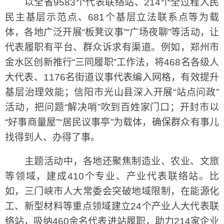
以全省9583个代表联络站、214个全过程人民
民主基层示范点、681个基层立法联系点等为载
体，各地广泛开展“板凳议事”“广场夜聊”等活动，让
代表履职有平台、群众诉求有渠道。例如，郑州市
金水区创新推行“三同履职”工作法，将468名各级人
大代表、1176名街道议事代表编入网格，有效提升
基层治理效能；信阳市光山县深入开展“站点问政”
活动，把问题“解决哨”吹到百姓家门口；开封市以
“好事商量屋”“居民议事亭”为载体，确保群众有事儿
找得到人、办得了事。
主题活动中，各地还聚焦制造业、农业、文旅
等领域，建成410个专业、产业代表联络站。比
如，三门峡市人大常委会突破地域限制，在能源化
工、新型材料等重点领域建立24个产业人大代表联
络站，吸纳460余名代表进站履职，助力214家企业