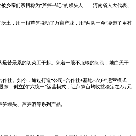
被乡亲们亲切称为“芦笋书记”的领头人——河南省人大代表、
沃土，用一根芦笋撬动了万亩产业，用“两队一会”凝聚了乡村
从最苦最累的切菜工干起。凭着一股不服输的韧劲，她白天干
社。如今，通过打造“公司+合作社+基地+农户”运营模式，
股东，创立的“六统一”运营模式，让芦笋亩均收益稳定在2万元
芦笋罐头、芦笋酒等系列产品。