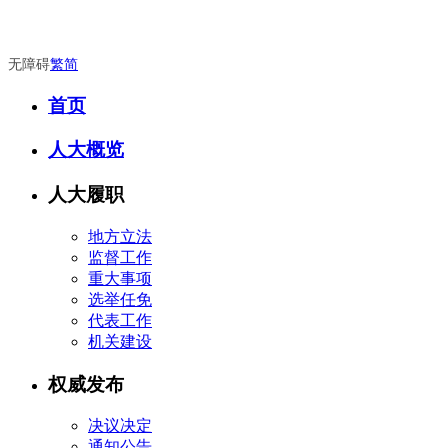
无障碍
繁
简
首页
人大概览
人大履职
地方立法
监督工作
重大事项
选举任免
代表工作
机关建设
权威发布
决议决定
通知公告