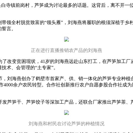
县白寺镇前岗村，芦笋成为讨论最多的话题。这背后，离不开一位
。
带领全村脱贫致富的“领头雁”，刘海燕将履职的根须深植于乡村
的誓言。
正在进行直播推销农产品的刘海燕
为了改变贫困现状，41岁的刘海燕远赴山东打工，在芦笋加工厂
技术、会管理的“土专家”。
，刘海燕创办了鹤壁市首家产、供、销一体化的芦笋专业种植合作
市4000余户农民转型。合作社创新推行农户自愿参股合作社成为
开发芦笋干、芦笋饺子等深加工产品，还联合厂家推出芦笋茶、
刘海燕和村民在讨论芦笋的种植情况