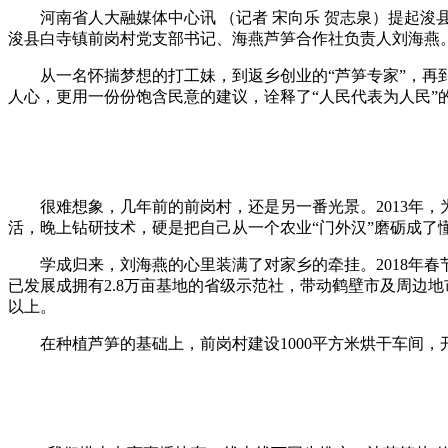
河南省人大融媒体中心讯 （记者 宋向乐 贺志泉）提起浚
浚县白寺镇前岗村党支部书记、海燕芦笋合作社负责人刘海燕
从一名怀揣梦想的打工妹，到返乡创业的“芦笋专家”，再到
人心，更用一份份饱含民意的建议，诠释了“人民代表为人民”
很难想象，几年前的前岗村，还是另一番光景。2013年，
活，晚上钻研技术，硬是把自己从一个农业“门外汉”磨砺成了懂
学成归来，刘海燕的心里装满了对家乡的牵挂。2018年春节
已发展成拥有2.8万亩基地的省级示范社，带动鹤壁市及周边地
以上。
在种植芦笋的基础上，前岗村建设1000平方米烘干车间，