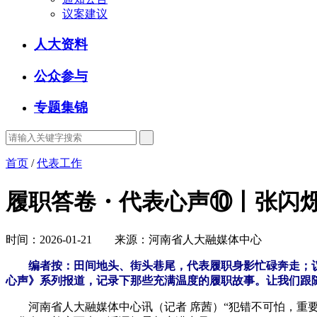
议案建议
人大资料
公众参与
专题集锦
首页
/
代表工作
履职答卷・代表心声⑩丨张闪烁：
时间：2026-01-21 来源：河南省人大融媒体中心
编者按：田间地头、街头巷尾，代表履职身影忙碌奔走；
心声
》系列报道，记录下那些充满温度的履职故事。让我们跟
河南省人大融媒体中心讯（记者 席茜）“犯错不可怕，重要