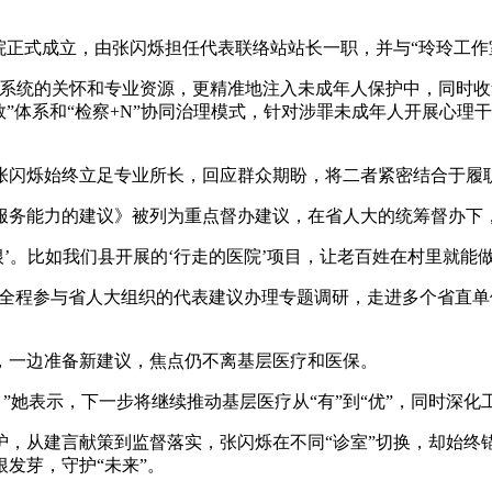
正式成立，由张闪烁担任代表联络站站长一职，并与“玲玲工作
统的关怀和专业资源，更精准地注入未成年人保护中，同时收
救”体系和“检察+N”协同治理模式，针对涉罪未成年人开展心
闪烁始终立足专业所长，回应群众期盼，将二者紧密结合于履
服务能力的建议》被列为重点督办建议，在省人大的统筹督办下
。比如我们县开展的‘行走的医院’项目，让老百姓在村里就能
全程参与省人大组织的代表建议办理专题调研，走进多个省直单
一边准备新建议，焦点仍不离基层医疗和医保。
”她表示，下一步将继续推动基层医疗从“有”到“优”，同时深
从建言献策到监督落实，张闪烁在不同“诊室”切换，却始终
发芽，守护“未来”。