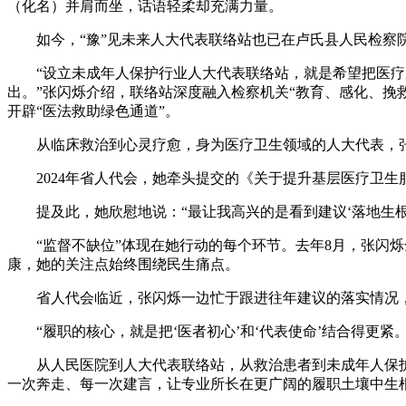
（化名）并肩而坐，话语轻柔却充满力量。
如今，“豫”见未来人大代表联络站也已在卢氏县人民检察院
“设立未成年人保护行业人大代表联络站，就是希望把医疗系
出。”张闪烁介绍，联络站深度融入检察机关“教育、感化、挽
开辟“医法救助绿色通道”。
从临床救治到心灵疗愈，身为医疗卫生领域的人大代表，张
2024年省人代会，她牵头提交的《关于提升基层医疗卫生
提及此，她欣慰地说：“最让我高兴的是看到建议‘落地生根’
“监督不缺位”体现在她行动的每个环节。去年8月，张闪烁
康，她的关注点始终围绕民生痛点。
省人代会临近，张闪烁一边忙于跟进往年建议的落实情况，
“履职的核心，就是把‘医者初心’和‘代表使命’结合得更紧。
从人民医院到人大代表联络站，从救治患者到未成年人保护，
一次奔走、每一次建言，让专业所长在更广阔的履职土壤中生根