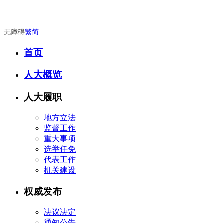
无障碍
繁
简
首页
人大概览
人大履职
地方立法
监督工作
重大事项
选举任免
代表工作
机关建设
权威发布
决议决定
通知公告