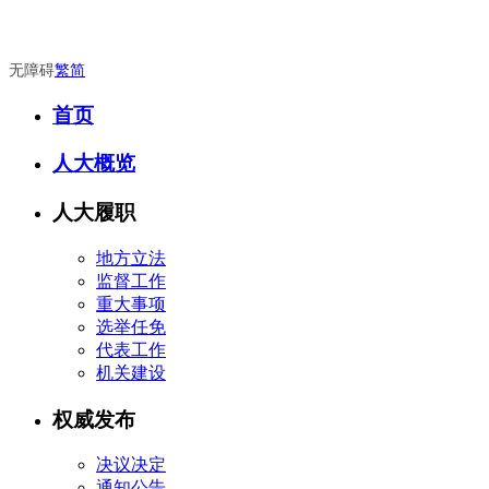
无障碍
繁
简
首页
人大概览
人大履职
地方立法
监督工作
重大事项
选举任免
代表工作
机关建设
权威发布
决议决定
通知公告