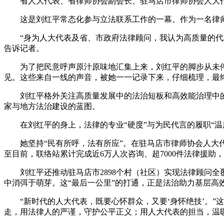
省人大代表、省律师协会副会长、驻马店市律师协会人大代表
这是刘红平常态化参与立法联系工作的一幕。作为一名律师
“身为人大代表及省、市政府法律顾问，我认为高质量的代表建议
告诉记者。
为了把民意呼声原汁原味地汇集上来，刘红平的脚步从未停
见。这些来自一线的声音，被她一一记录下来，仔细梳理，最
刘红平格外关注高质量发展中的法治短板和高效能治理中的制
家与地方法治建设的蓝图。
在刘红平的身上，法律的专业“硬度”与为民代言的履职“温度
她坚持“民有所呼，法有所应”。在驻马店市律师协会人大代表
至目前，联络站累计完成近6万人次咨询、超7000件法律援助
刘红平还推动驻马店市2898个村（社区）实现法律顾问全覆
中消弭于萌芽。这“最后一公里”的打通，正是法治助力基层高
“新时代的人大代表，既要心怀群众，又要‘身怀绝技’。”
走，用法律人的严谨，守护公平正义；用人大代表的担当，温