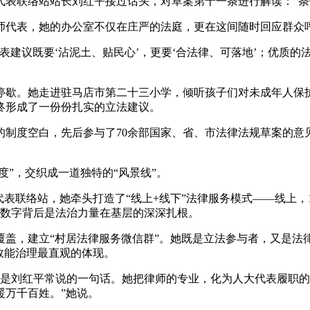
联络站站长刘红平接过话头，对草案第十一条进行解读：“条
代表，她的办公室不仅在庄严的法庭，更在这间随时回应群众
既要‘沾泥土、贴民心’，更要‘合法律、可落地’；优质的法律服
歇。她走进驻马店市第二十三小学，倾听孩子们对未成年人保护
终形成了一份份扎实的立法建议。
度空白，先后参与了70余部国家、省、市法律法规草案的意见
”，交织成一道独特的“风景线”。
联络站，她牵头打造了“线上+线下”法律服务模式——线上，12
，数字背后是法治力量在基层的深深扎根。
盖，建立“村居法律服务微信群”。她既是立法参与者，又是法律
效能治理最直观的体现。
这是刘红平常说的一句话。她把律师的专业，化为人大代表履职的
暖万千百姓。”她说。