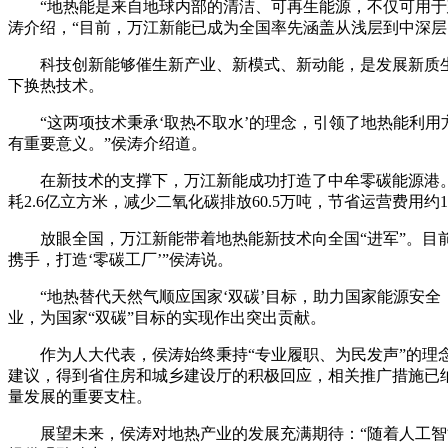
“地热能是来自地球内部的清洁、可再生能源，不仅可用于建
涛介绍，“目前，万江新能已成为全国率先涵盖从浅层到中深层
科技创新能够催生新产业、新模式、新动能，是发展新质生
下换热技术。
“这两项技术秉承‘取热不取水’的理念，引领了地热能利用
有重要意义。”侯涛介绍道。
在新技术的支撑下，万江新能成功打造了中牟零碳能源港。“规
耗2.6亿立方米，减少二氧化碳排放60.5万吨，节省运营费用约
放眼全国，万江新能带着地热能新技术向全国“进军”。目前
携手，打造‘零碳工厂’”侯涛说。
“地热替代天然气顺应国家‘双碳’目标，助力国家能源安全
业，为国家“双碳”目标的实现作出突出贡献。
作为人大代表，侯涛始终秉持“专业履职、为民发声”的理念，
建议，得到省住房和城乡建设厅的积极回应，相关推广措施已
量发展的重要支柱。​
展望未来，侯涛对地热产业的发展充满期待：“随着人工智能