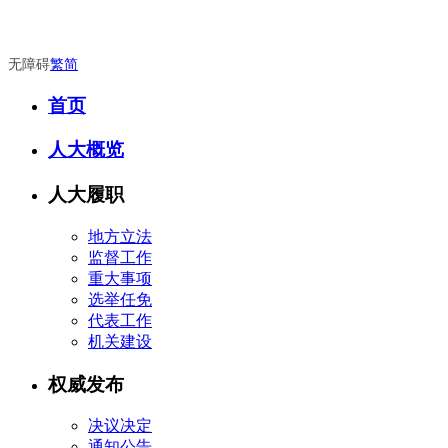
无障碍
繁
简
首页
人大概览
人大履职
地方立法
监督工作
重大事项
选举任免
代表工作
机关建设
权威发布
决议决定
通知公告