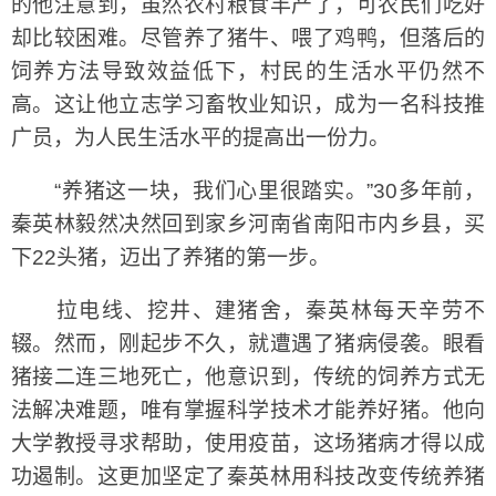
的他注意到，虽然农村粮食丰产了，可农民们吃好
却比较困难。尽管养了猪牛、喂了鸡鸭，但落后的
饲养方法导致效益低下，村民的生活水平仍然不
高。这让他立志学习畜牧业知识，成为一名科技推
广员，为人民生活水平的提高出一份力。
“养猪这一块，我们心里很踏实。”30多年前，
秦英林毅然决然回到家乡河南省南阳市内乡县，买
下22头猪，迈出了养猪的第一步。
拉电线、挖井、建猪舍，秦英林每天辛劳不
辍。然而，刚起步不久，就遭遇了猪病侵袭。眼看
猪接二连三地死亡，他意识到，传统的饲养方式无
法解决难题，唯有掌握科学技术才能养好猪。他向
大学教授寻求帮助，使用疫苗，这场猪病才得以成
功遏制。这更加坚定了秦英林用科技改变传统养猪