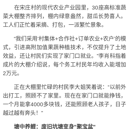
在宋庄村的现代农业产业园里，30座高标准蔬
菜大棚整齐排列，棚内绿意盎然，甜瓜长势喜人。
工人们正忙着采摘、打包，一派繁忙景象。
“我们采用‘村集体+合作社+订单农业+农户’的模
式，引进高附加值果蔬种植技术，不仅提升了土地
效益，还让村民们实现了家门口就业。”李肖科指着
成片的大棚介绍说，每个务工村民年均收入能增加
2万元。
正在大棚里忙碌的村民李大姐笑着说：“以前外
出打工，照顾不了家里。现在在家门口就能挣钱，
一个月能拿4000多块钱，还能照顾老人孩子，日子
越过越有奔头！”
塘中养鲤：废旧坑塘变身"聚宝盆"