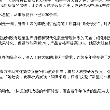
链，大到各种饮食器具及摆件，都是一片天青之色。燃一炉沉香
我们所做的器物，让更多人感受汝瓷之美，更好传承中华优秀传
总监，从事汝瓷行业已经30余年。
一圈，身着工装的李晓涓讲起每道工序都能“条分缕析”，对各
制没有规范生产流程和现代化质量管理体系的问题，细化制定出
果转化，促进节能降耗5%，产品合格率提高10%。她还大胆
多陶瓷企业，深入了解大家的现状与需求，连续多年提交关于发
‘着力推动文化繁荣兴盛’作为使命担当，将加大科技研发投入，
。”她还说，要积极拓展线上销售渠道，打造“汝瓷+”新型商
色。“从泥胎到成器的华丽转变，蕴含着千年传承的温暖与力