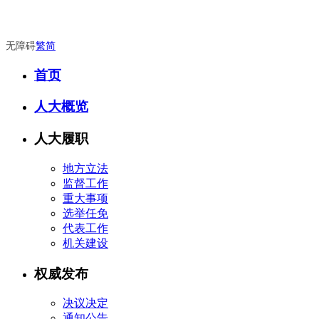
无障碍
繁
简
首页
人大概览
人大履职
地方立法
监督工作
重大事项
选举任免
代表工作
机关建设
权威发布
决议决定
通知公告