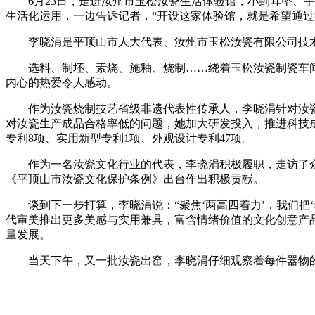
6月23日，走进汝州市玉松汝瓷生活体验馆，小到耳坠、手
生活化运用，一边告诉记者，“开设这家体验馆，就是希望通过
李晓涓是平顶山市人大代表、汝州市玉松汝瓷有限公司技术
选料、制坯、素烧、施釉、烧制……绕着玉松汝瓷制瓷车间走
内心的热爱令人感动。
作为汝瓷烧制技艺省级非遗代表性传承人，李晓涓针对汝瓷烧
对汝瓷生产成品合格率低的问题，她加大研发投入，推进科技成
专利8项、实用新型专利1项、外观设计专利47项。
作为一名汝瓷文化行业的代表，李晓涓积极履职，走访了众
《平顶山市汝瓷文化保护条例》出台作出积极贡献。
谈到下一步打算，李晓涓说：“聚焦‘两高四着力’，我们把
代审美推出更多美感与实用兼具，富含情绪价值的文化创意产品
量发展。
当天下午，又一批汝瓷出窑，李晓涓仔细观察着每件器物的釉