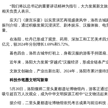
“我们将以总书记的重要讲话精神为指引，大力发展新文旅业
相关负责人表示。
应天门《唐宫乐宴》以实景演艺再现盛唐风华，洛邑古城剧本
振刊介绍，通过积极发展沉浸演艺、剧本娱乐、汉服体验、电竞
量。
在洛阳，牡丹已形成了观赏、药用、深加工和工艺美术四大类产业
亿元，较2024年分别增长1.69%和5.72%。
暮色四合，洛邑古城华灯初上，身着汉服的游客手持团扇
近年来，洛阳大力发展“穿越式”汉服经济，形成全链条产业。
文旅文创融合，产业出新出彩。2024年，洛阳市累计接待游客1.5
科技作笔墨文明写新章
5月20日，洛阳偃师二里头夏都遗址博物馆内，游客正通过手
吸引超百万人次观众，成为中华文明探源工程中“让文物活起来
据介绍，二里头夏都遗址博物馆依托考古成果与前沿科技，打造