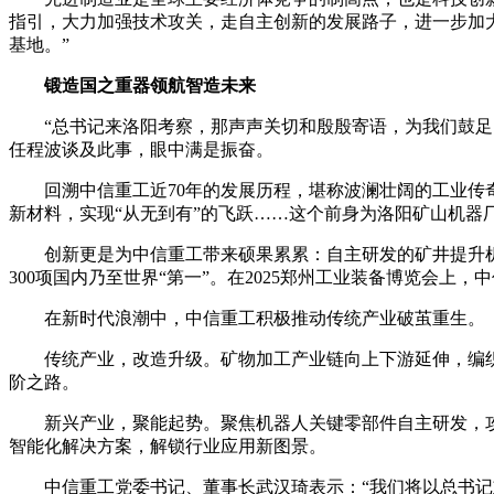
指引，大力加强技术攻关，走自主创新的发展路子，进一步加
基地。”
锻造国之重器领航智造未来
“总书记来洛阳考察，那声声关切和殷殷寄语，为我们鼓足了
任程波谈及此事，眼中满是振奋。
回溯中信重工近70年的发展历程，堪称波澜壮阔的工业传奇
新材料，实现“从无到有”的飞跃……这个前身为洛阳矿山机器
创新更是为中信重工带来硕果累累：自主研发的矿井提升机、
300项国内乃至世界“第一”。在2025郑州工业装备博览会
在新时代浪潮中，中信重工积极推动传统产业破茧重生。
传统产业，改造升级。矿物加工产业链向上下游延伸，编织
阶之路。
新兴产业，聚能起势。聚焦机器人关键零部件自主研发，攻
智能化解决方案，解锁行业应用新图景。
中信重工党委书记、董事长武汉琦表示：“我们将以总书记重