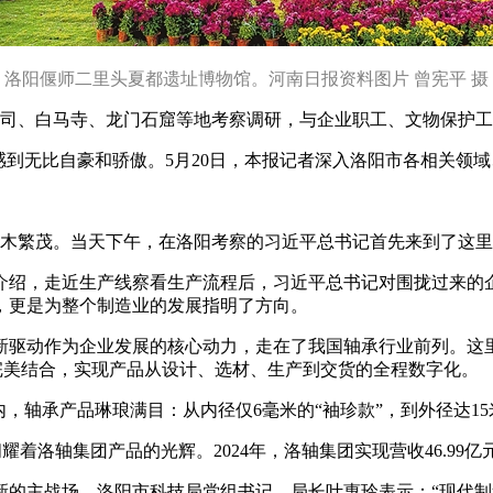
洛阳偃师二里头夏都遗址博物馆。河南日报资料图片 曾宪平 摄
司、白马寺、龙门石窟等地考察调研，与企业职工、文物保护工
到无比自豪和骄傲。5月20日，本报记者深入洛阳市各相关领
木繁茂。当天下午，在洛阳考察的习近平总书记首先来到了这里
绍，走近生产线察看生产流程后，习近平总书记对围拢过来的企
，更是为整个制造业的发展指明了方向。
创新驱动作为企业发展的核心动力，走在了我国轴承行业前列。这
统完美结合，实现产品从设计、选材、生产到交货的全程数字化。
轴承产品琳琅满目：从内径仅6毫米的“袖珍款”，到外径达15米
着洛轴集团产品的光辉。2024年，洛轴集团实现营收46.99亿元
主战场。洛阳市科技局党组书记、局长叶惠玲表示：“现代制