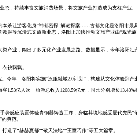
态，持续丰富文旅消费场景，将文旅产业打造成为支柱产业、
杀让游客化身“神都密探”解谜探案……古都文化是洛阳市最
数娱等沉浸式文旅新业态，洛阳正加快推动文旅产业由“观光旅游
，闯出了多元化产业发展之路。数据显示，今年洛阳牡丹文化节，
、衣袂飘飘。
今年，洛阳将实施“汉服融城2.0计划”，构建从文化体验到产
3亿人次，旅游总收入1208.59亿元，同比分别增长13.48%和
势感应装置体验青铜器铸造工序，身临其境地感受夏代先民“敬天
”的典范。
了“赫赫夏都”“敬天法地”“王室巧作”等五大篇章。