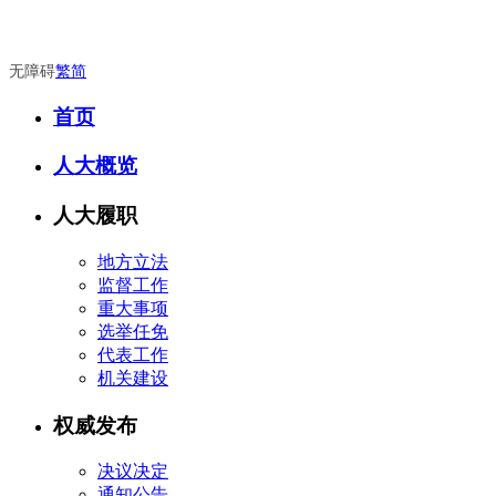
无障碍
繁
简
首页
人大概览
人大履职
地方立法
监督工作
重大事项
选举任免
代表工作
机关建设
权威发布
决议决定
通知公告