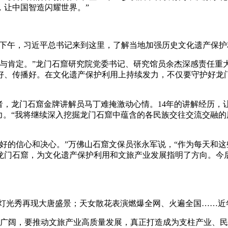
，让中国智造闪耀世界。”
日下午，习近平总书记来到这里，了解当地加强历史文化遗产保
肯定。”龙门石窟研究院党委书记、研究馆员余杰深感责任重大
好、传播好。在文化遗产保护利用上持续发力，不仅要守护好龙
门石窟金牌讲解员马丁难掩激动心情。14年的讲解经历，让马丁
力。“我将继续深入挖掘龙门石窟中蕴含的各民族交往交流交融
的信心和决心。”万佛山石窟文保员张永军说，“作为每天和这
龙门石窟，为文化遗产保护利用和文旅产业发展指明了方向。今
光秀再现大唐盛景；天女散花表演燃爆全网、火遍全国……近年
广阔，要推动文旅产业高质量发展，真正打造成为支柱产业、民