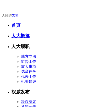
无障碍
繁
简
首页
人大概览
人大履职
地方立法
监督工作
重大事项
选举任免
代表工作
机关建设
权威发布
决议决定
通知公告