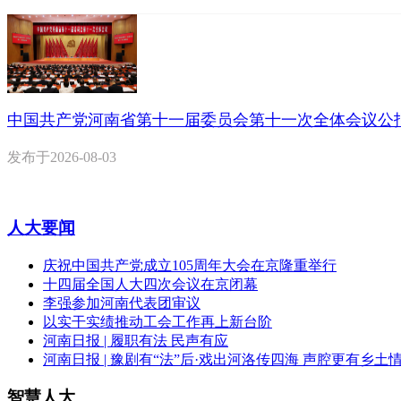
中国共产党河南省第十一届委员会第十一次全体会议公
发布于
2026-08-03
人大要闻
庆祝中国共产党成立105周年大会在京隆重举行
十四届全国人大四次会议在京闭幕
李强参加河南代表团审议
以实干实绩推动工会工作再上新台阶
河南日报 | 履职有法 民声有应
河南日报 | 豫剧有“法”后·戏出河洛传四海 声腔更有乡土
智慧人大