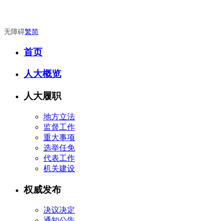
无障碍
繁
简
首页
人大概览
人大履职
地方立法
监督工作
重大事项
选举任免
代表工作
机关建设
权威发布
决议决定
通知公告