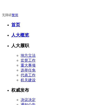
无障碍
繁
简
首页
人大概览
人大履职
地方立法
监督工作
重大事项
选举任免
代表工作
机关建设
权威发布
决议决定
通知公告