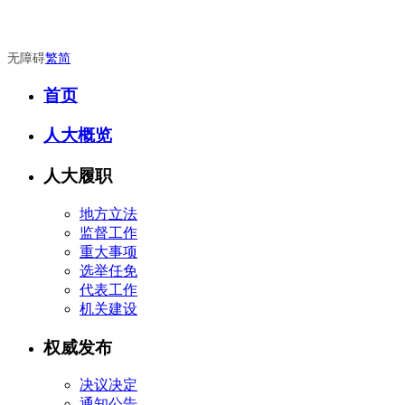
无障碍
繁
简
首页
人大概览
人大履职
地方立法
监督工作
重大事项
选举任免
代表工作
机关建设
权威发布
决议决定
通知公告