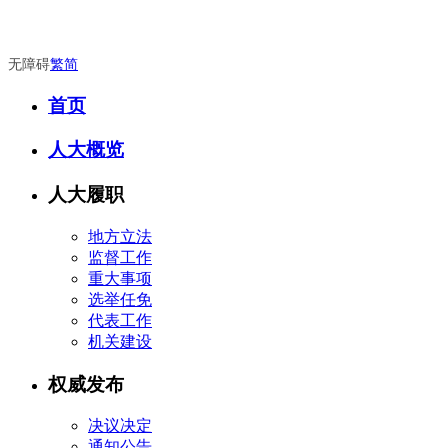
无障碍
繁
简
首页
人大概览
人大履职
地方立法
监督工作
重大事项
选举任免
代表工作
机关建设
权威发布
决议决定
通知公告