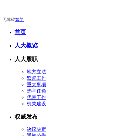
无障碍
繁
简
首页
人大概览
人大履职
地方立法
监督工作
重大事项
选举任免
代表工作
机关建设
权威发布
决议决定
通知公告