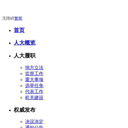
无障碍
繁
简
首页
人大概览
人大履职
地方立法
监督工作
重大事项
选举任免
代表工作
机关建设
权威发布
决议决定
通知公告