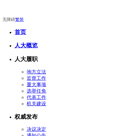
无障碍
繁
简
首页
人大概览
人大履职
地方立法
监督工作
重大事项
选举任免
代表工作
机关建设
权威发布
决议决定
通知公告