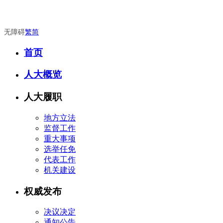
无障碍
繁
简
首页
人大概览
人大履职
地方立法
监督工作
重大事项
选举任免
代表工作
机关建设
权威发布
决议决定
通知公告