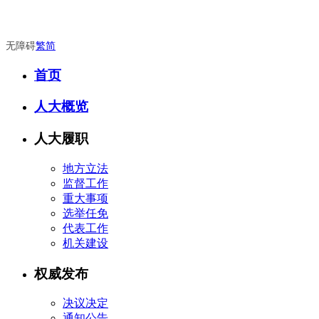
无障碍
繁
简
首页
人大概览
人大履职
地方立法
监督工作
重大事项
选举任免
代表工作
机关建设
权威发布
决议决定
通知公告