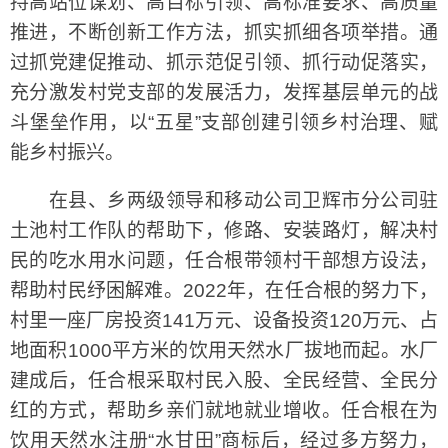
持高站位谋划、高目标引领、高标准要求、高质量
推进，不断创新工作方法，抓实抓细各项举措。通
过抓党建促推动、抓示范促引领、抓行动促落实，
充分激发村党支部的发展活力，发挥基层单元的战
斗堡垒作用，以“五星”支部创建引领乡村治理、赋
能乡村振兴。
在县、乡两级领导和移动公司卫辉市分公司驻
土池村工作队的帮助下，修路、安装路灯，解决村
民的吃水用水问题，任合根带领村干部想方设法，
帮助村民纾困解难。2022年，在任合根的努力下，
村里一座厂房投资141万元、设备投资120万元、占
地面积1000平方米的饮用天然水厂拔地而起。水厂
建成后，任合根采取村民入股、全民经营、全民分
红的方式，帮助乡亲们就地就业增收。任合根在为
饮用天然水注册“水甘田”商标后，经过多方努力，