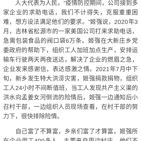
人大代表为人民。“疫情防控期间，公司接到多
家企业的求助电话，我们不计得失，克服重重困
难，想方设法满足他们的要求。”姬强说，2020年3
月，吉林省松源市的一家美国公司打来求助电话，
急需包装食品的阀口袋6万条。姬强在大新庄乡党
委政府的帮助下，组织工人加班加点生产，安排运
输车行驶两天两夜送达，解决了企业的燃眉之急，
企业发来感谢信，表达感激之情。2021年7月中下
旬，新乡发生特大洪涝灾害，姬强捐款捐物，组织
工人24小时不间断值班，当工人发现共产主义渠的
洪水向孟姜女河倒流的险情后，姬强一边通知后小
召村干部，一边组织人员现场查看，在村干部的努
力下，很快排除险情。
自己富了不算富，乡亲们富了才算富。姬强所
在企业用工400多人，主要来自周边村庄，他们不