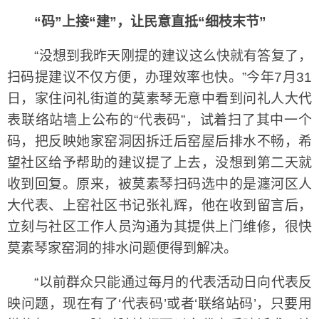
“码”上接“建”，让民意直抵“细枝末节”
“没想到我昨天刚提的建议这么快就有答复了，
扫码提建议不仅方便，办理效率也快。”今年7月31
日，家住问礼街道的莫素琴无意中看到问礼人大代
表联络站墙上公布的“代表码”，试着扫了其中一个
码，把反映她家窑洞因拆迁后窑屋后排水不畅，希
望社区给予帮助的建议提了上去，没想到第二天就
收到回复。原来，被莫素琴扫码选中的是瀍河区人
大代表、上窑社区书记张礼辉，他在收到留言后，
立刻与社区工作人员沟通为其提供上门维修，很快
莫素琴家窑洞的排水问题便得到解决。
“以前群众只能通过每月的代表活动日向代表反
映问题，现在有了‘代表码’或者‘联络站码’，只要用