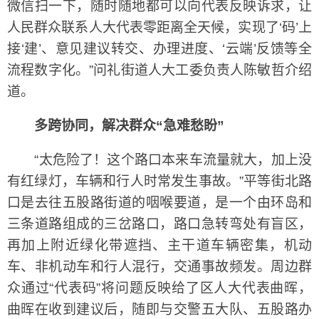
微信扫一下，随时随地都可以向代表反映诉求，让
人民群众联系人大代表零距离全天候，实现了‘码’上
接‘建’、意见建议转交、办理进度、‘云端’反馈等全
流程数字化。”问礼街道人大工委负责人陈敏哲介绍
道。
多跨协同，解决群众“急难愁盼”
“太危险了！这个路口本来车流量就大，加上没
有红绿灯，车辆和行人时常发生事故。”平等街北路
口是去往五股路街道的咽喉要道，是一个由环岛和
三条道路组成的三岔路口，路口急转弯处有盲区，
再加上附近绿化带遮挡、主干道车辆密集，机动
车、非机动车和行人混行，交通事故频发。周边群
众通过“代表码”将问题反映给了区人大代表曲晖，
曲晖在收到建议后，随即与交警五大队、五股路办