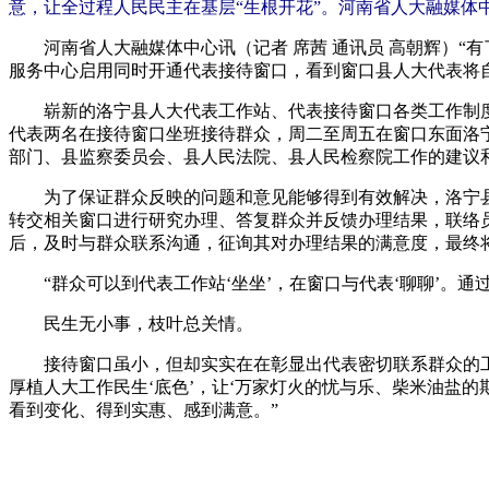
意，让全过程人民民主在基层“生根开花”。河南省人大融媒
河南省人大融媒体中心讯（记者 席茜 通讯员 高朝辉）“有
服务中心启用同时开通代表接待窗口，看到窗口县人大代表将
崭新的洛宁县人大代表工作站、代表接待窗口各类工作制度
代表两名在接待窗口坐班接待群众，周二至周五在窗口东面洛
部门、县监察委员会、县人民法院、县人民检察院工作的建议
为了保证群众反映的问题和意见能够得到有效解决，洛宁县人
转交相关窗口进行研究办理、答复群众并反馈办理结果，联络
后，及时与群众联系沟通，征询其对办理结果的满意度，最终
“群众可以到代表工作站‘坐坐’，在窗口与代表‘聊聊’。通
民生无小事，枝叶总关情。
接待窗口虽小，但却实实在在彰显出代表密切联系群众的工作
厚植人大工作民生‘底色’，让‘万家灯火的忧与乐、柴米油盐
看到变化、得到实惠、感到满意。”