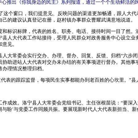
体中心推出《你我身边的民主》系列报道，通过一个个生动鲜活的
了这个窗口，我们提意见、反映问题的渠道更加畅通，跟人大代表
自己的建议认真登记在册，赵村镇办事群众曹耀武满意地说道。
和标识标牌，代表的姓名、职务、电话、接待时间一目了然。洛
宁县人大代表工作站接待，受理人民群众对政务服务中心设立业
和意见。
大常委会实行交办、办理、督办、回复、反馈、归档“六步闭
员协助进站人大代表对交办未办结的有关事项进行督办。其他事
将办理情况整理归档。
过代表的跟踪监督，每项民生实事都能办到老百姓的心坎里。”
成效。洛宁县人大常委会党组书记、主任张根苗说：“要深入
的期与盼’与党委工作同频共振。要展现新时代人大代表新担当、新