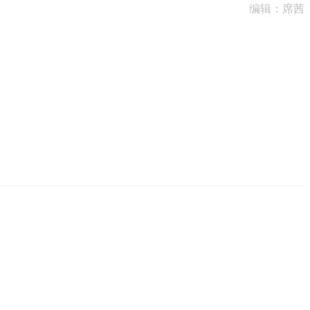
编辑：席茜