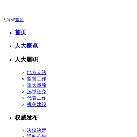
无障碍
繁
简
首页
人大概览
人大履职
地方立法
监督工作
重大事项
选举任免
代表工作
机关建设
权威发布
决议决定
通知公告