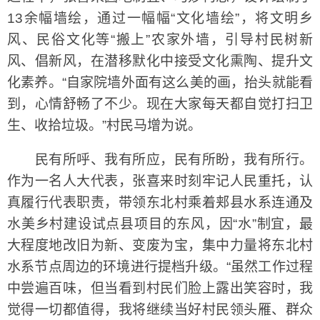
13余幅墙绘，通过一幅幅“文化墙绘”，将文明乡
风、民俗文化等“搬上”农家外墙，引导村民树新
风、倡新风，在潜移默化中接受文化熏陶、提升文
化素养。“自家院墙外面有这么美的画，抬头就能看
到，心情舒畅了不少。现在大家每天都自觉打扫卫
生、收拾垃圾。”村民马增为说。
民有所呼、我有所应，民有所盼，我有所行。
作为一名人大代表，张喜来时刻牢记人民重托，认
真履行代表职责，带领东北村乘着郏县水系连通及
水美乡村建设试点县项目的东风，因“水”制宜，最
大程度地改旧为新、变废为宝，集中力量将东北村
水系节点周边的环境进行提档升级。“虽然工作过程
中尝遍百味，但当看到村民们脸上露出笑容时，我
觉得一切都值得，我将继续当好村民领头雁、群众