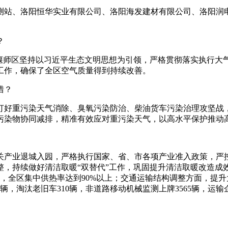
站、洛阳恒华实业有限公司、洛阳海发建材有限公司、洛阳润电
？
师区坚持以习近平生态文明思想为引领，严格贯彻落实执行大
工作，确保了全区空气质量得到持续改善。
措？
好重污染天气消除、臭氧污染防治、柴油货车污染治理攻坚战，
污染物协同减排，精准有效应对重污染天气，以高水平保护推动
产业退城入园，严格执行国家、省、市各项产业准入政策，严控
，持续做好清洁取暖“双替代”工作，巩固提升清洁取暖改造成效
.4公里，全区集中供热率达到90%以上；交通运输结构调整方面，
7辆，淘汰老旧车310辆，非道路移动机械监测上牌3565辆，运输