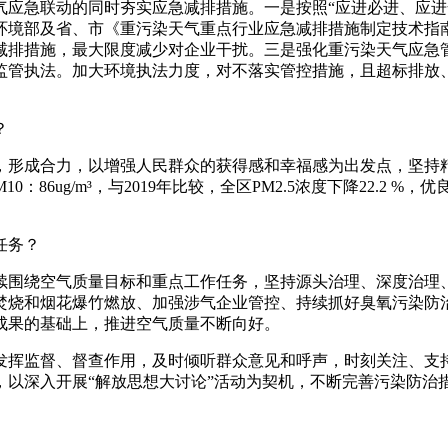
急联动的同时夯实应急减排措施。一是按照“应进必进、应进全
环境部及省、市《重污染天气重点行业应急减排措施制定技术指
减排措施，最大限度减少对企业干扰。三是强化重污染天气应急
监管执法。加大环境执法力度，对不落实管控措施，且超标排放
？
形成合力，以增强人民群众的获得感和幸福感为出发点，坚持精
、PM10：86ug/m³，与2019年比较，全区PM2.5浓度下降22.
任务？
围绕空气质量目标和重点工作任务，坚持源头治理、深度治理、
焚烧和烟花爆竹燃放、加强涉气企业管控、持续抓好臭氧污染防
成果的基础上，推进空气质量不断向好。
挥监督、督查作用，及时倾听群众意见和呼声，时刻关注、支持
，以深入开展“解放思想大讨论”活动为契机，不断完善污染防治