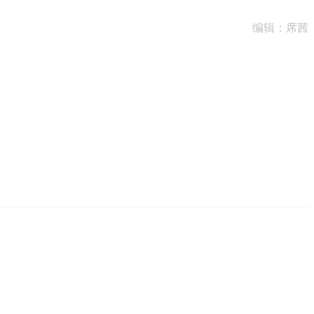
编辑：席茜