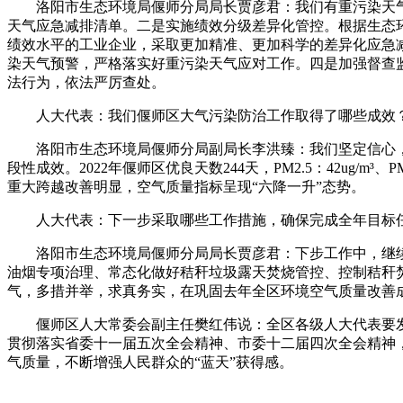
洛阳市生态环境局偃师分局局长贾彦君：我们有重污染天气应
天气应急减排清单。二是实施绩效分级差异化管控。根据生态
绩效水平的工业企业，采取更加精准、更加科学的差异化应急
染天气预警，严格落实好重污染天气应对工作。四是加强督查
法行为，依法严厉查处。
人大代表：我们偃师区大气污染防治工作取得了哪些成效
洛阳市生态环境局偃师分局副局长李洪臻：我们坚定信心，
段性成效。2022年偃师区优良天数244天，PM2.5：42ug/m³
重大跨越改善明显，空气质量指标呈现“六降一升”态势。
人大代表：下一步采取哪些工作措施，确保完成全年目标
洛阳市生态环境局偃师分局局长贾彦君：下步工作中，继续
油烟专项治理、常态化做好秸秆垃圾露天焚烧管控、控制秸秆
气，多措并举，求真务实，在巩固去年全区环境空气质量改善
偃师区人大常委会副主任樊红伟说：全区各级人大代表要发
贯彻落实省委十一届五次全会精神、市委十二届四次全会精神
气质量，不断增强人民群众的“蓝天”获得感。