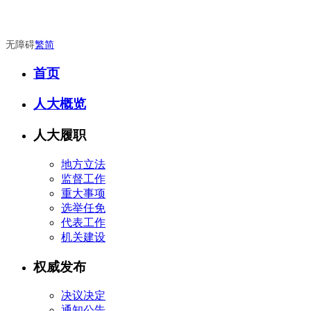
无障碍
繁
简
首页
人大概览
人大履职
地方立法
监督工作
重大事项
选举任免
代表工作
机关建设
权威发布
决议决定
通知公告