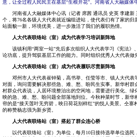
意，让全过程人民民主在基层“生根开花”。河南省人大融媒
河南省人大融媒体中心讯（记者 席茜 通讯员 史英 李建新
个，将76名各级人大代表就近编组进站，使代表们有了家的归
站面貌一新，环境优美，进一步激活了我们的履职热情。
人大代表联络站（室）成为代表学习培训新阵地
该镇利用“两室一站”先后多次组织人大代表学习《宪法》、
论功底，提升驾驭基层工作的能力。同时组织优秀人大代表做
人大代表联络站（室）成为代表履职尽责新阵地
邓州市人大代表崔钟菊，高书举、任莹等市、镇人大代表等多
对面，询问需要解决那些急、难、愁、盼民生实事。新华村群
村群众代表说，人居环境整治出的空闲地，需要进行美化、绿
映的急、难、愁、盼问题全部落地到位。今秋种菜时节，新华
帘的是“接天莲叶无穷碧，映日荷花别样红”的悦人美景。仝寨
的称赞杨志强为新乡贤。
人大代表联络站（室）搭起了群众连心桥
以代表联络站（室）为单位，每月10日接待选举单位选民，