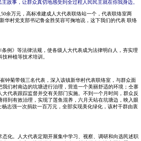
民主故事，让群众真切地感受到全过程人民民主就在你我身边。
入50余万元，高标准建成人大代表联络站一个，代表联络室两
新华村党支部书记鲁金胜笑容可掬地说，这下我们的代表 联络
作条例》等法律法规，使各级人大代表成为法律明白人，夯实理
科技种植等技术培训。
崔钟菊带领三名代表，深入该镇新华村代表联络室，与群众面
把我们村南边的坑塘进行治理，营造一个美丽舒适的环境；仝寨
人大代表跟踪监督并交有关部门实施。不到一个月时间，群众反
塘得到有效治理，实现了莲鱼混养，六月天站在坑塘边，映入眼
人士杨志强一次捐款一百万元，全部实现美化绿化，该村干群由衷
常态化。人大代表定期开展集中学习、视察、调研和向选民述职