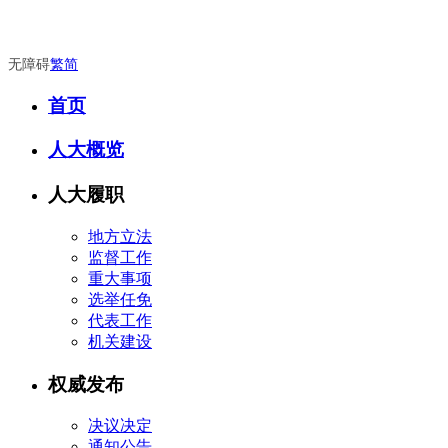
无障碍
繁
简
首页
人大概览
人大履职
地方立法
监督工作
重大事项
选举任免
代表工作
机关建设
权威发布
决议决定
通知公告