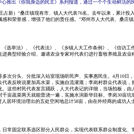
体中心推出《你我身边的民主》系列报道，通过一个个生动鲜活的
 王占新）“桑庄镇现有市、镇人大代表76名。去年以来，累计投
属感和荣誉感，增强了他们的责任感。”邓州市人大代表、桑庄镇
《选举法》、《代表法》、《乡镇人大工作条例》、《信访工
先进典型经验介绍、邀请农业专家对代表们进行畜牧养殖及农业
次分头、分批深入站室现场听民声、实事惠民生。4月10日，
众代表反映说要加高水渠，实施自流灌溉；李岗村群众代表说，
化。这些村民代表发言踊跃，人大代表记的详细，当场拍板，由
村千亩蔬菜两天就能普浇一遍，实施水润新华目标。李岗30亩坑
村人居环境治理出的五处空闲地总计58亩，由在外经商的成功
日常固定联系选区部分人民群众，实现代表联系群众制度化、