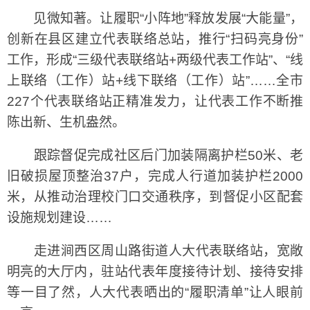
见微知著。让履职“小阵地”释放发展“大能量”，
创新在县区建立代表联络总站，推行“扫码亮身份”
工作，形成“三级代表联络站+两级代表工作站”、“线
上联络（工作）站+线下联络（工作）站”……全市
227个代表联络站正精准发力，让代表工作不断推
陈出新、生机盎然。
跟踪督促完成社区后门加装隔离护栏50米、老
旧破损屋顶整治37户，完成人行道加装护栏2000
米，从推动治理校门口交通秩序，到督促小区配套
设施规划建设……
走进涧西区周山路街道人大代表联络站，宽敞
明亮的大厅内，驻站代表年度接待计划、接待安排
等一目了然，人大代表晒出的“履职清单”让人眼前