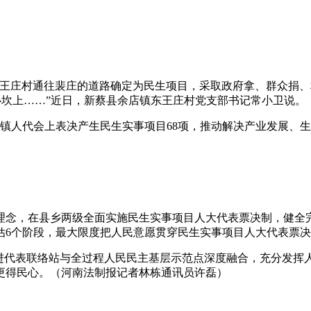
庄村通往裴庄的道路确定为民生项目，采取政府拿、群众捐、
心坎上……”近日，新蔡县余店镇东王庄村党支部书记常小卫说。
镇人代会上表决产生民生实事项目68项，推动解决产业发展、
，在县乡两级全面实施民生实事项目人大代表票决制，健全完
估6个阶段，最大限度把人民意愿贯穿民生实事项目人大代表票
代表联络站与全过程人民民主基层示范点深度融合，充分发挥
更得民心。（河南法制报记者林栋通讯员许磊）