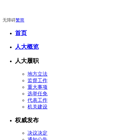
无障碍
繁
简
首页
人大概览
人大履职
地方立法
监督工作
重大事项
选举任免
代表工作
机关建设
权威发布
决议决定
通知公告