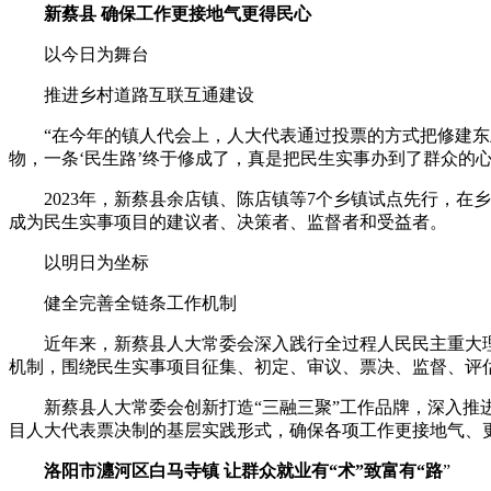
新蔡县 确保工作更接地气更得民心
以今日为舞台
推进乡村道路互联互通建设
“在今年的镇人代会上，人大代表通过投票的方式把修建东王
物，一条‘民生路’终于修成了，真是把民生实事办到了群众的
2023年，新蔡县余店镇、陈店镇等7个乡镇试点先行，在乡
成为民生实事项目的建议者、决策者、监督者和受益者。
以明日为坐标
健全完善全链条工作机制
近年来，新蔡县人大常委会深入践行全过程人民民主重大理念
机制，围绕民生实事项目征集、初定、审议、票决、监督、评
新蔡县人大常委会创新打造“三融三聚”工作品牌，深入推进
目人大代表票决制的基层实践形式，确保各项工作更接地气、
洛阳市瀍河区白马寺镇 让群众就业有“术”致富有“路
”