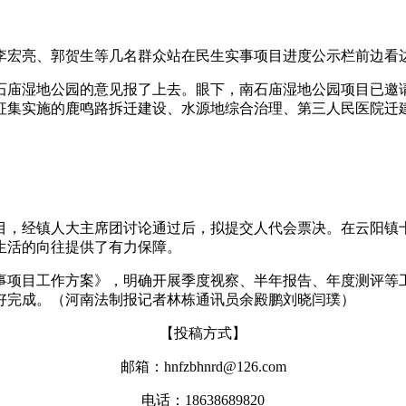
宏亮、郭贺生等几名群众站在民生实事项目进度公示栏前边看
庙湿地公园的意见报了上去。眼下，南石庙湿地公园项目已邀请
征集实施的鹿鸣路拆迁建设、水源地综合治理、第三人民医院迁建
。
，经镇人大主席团讨论通过后，拟提交人代会票决。在云阳镇十
生活的向往提供了有力保障。
项目工作方案》，明确开展季度视察、半年报告、年度测评等工
好完成。（河南法制报记者林栋通讯员余殿鹏刘晓闫璞）
【投稿方式】
邮箱：hnfzbhnrd@126.com
电话：18638689820