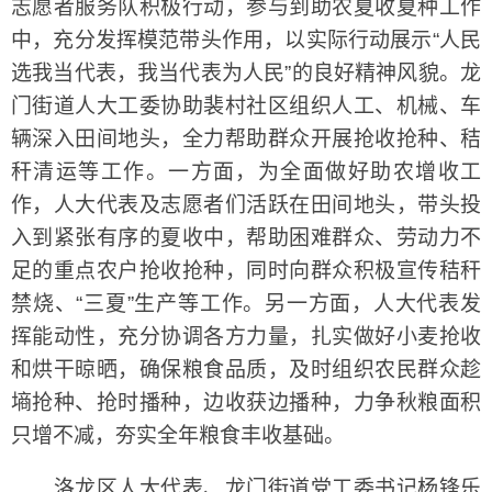
志愿者服务队积极行动，参与到助农夏收夏种工作
中，充分发挥模范带头作用，以实际行动展示“人民
选我当代表，我当代表为人民”的良好精神风貌。龙
门街道人大工委协助裴村社区组织人工、机械、车
辆深入田间地头，全力帮助群众开展抢收抢种、秸
秆清运等工作。一方面，为全面做好助农增收工
作，人大代表及志愿者们活跃在田间地头，带头投
入到紧张有序的夏收中，帮助困难群众、劳动力不
足的重点农户抢收抢种，同时向群众积极宣传秸秆
禁烧、“三夏”生产等工作。另一方面，人大代表发
挥能动性，充分协调各方力量，扎实做好小麦抢收
和烘干晾晒，确保粮食品质，及时组织农民群众趁
墒抢种、抢时播种，边收获边播种，力争秋粮面积
只增不减，夯实全年粮食丰收基础。
洛龙区人大代表、龙门街道党工委书记杨锋乐