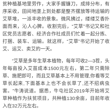
贫种植基地里劳作，大家手握镰刀，成排分布，有
序采收，田间地垄上到处都是整齐摆放等待运输的
艾草堆，一派丰收的景象。微风拂过，缕缕艾香扑
面而来，沁人心脾。收割完后，“艾草”书记又和社
区党员志愿者、经济合作社成员们忙着一起分拣、
打捆、装车、运输。就这样，“艾草”书记开始了收
艾、运艾、卖艾的一天。
“艾草是多年生草本植物，每年可收2—3茬，头
年每亩投入艾苗成本1500元左右，第二年只需除
草、施肥即可，而且艾草基本上不用管理,你看等艾
草长起来,下面基本上也不会长草了,还不招病虫
害。”牛涛说道。据悉，牛屯社区2019年开始将艾
草种植作为扶贫项目，共种植130余亩，目前年收
入在32万元左右。