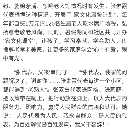
纷、婆媳矛盾、忽略老人等情况时有发生。张素霞
代表根据这种情况，开展了“家文化温馨计划”，每
年都自费1万元请120名独居老人吃水席广场餐，弘
扬尊老敬老风尚。同时，暑假期间和社区共同开办
“家文化课堂”，让孩子，学习奉献、学会助人，传
播尊老孝老美德，让更多的家庭学会“心中有爱，眼
中有光”。
“张代表，又来‘串门’了……”“张代表，我家的问
题解决了，谢谢你”……张素霞代表每进一个小区，
都能遇到“老熟人”。张素霞代表进网格、进家庭，
把政策带在嘴上，把行动放在脚上，以人大代表的
服务力、影响力，赢得人民群众的信赖和认可。她
说：“人民代表为人民，我来自群众，是人民的代
表，为百姓解忧替百姓发声，我义不容辞！”