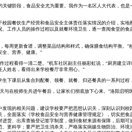
的关键阶段，食品安全尤为重要。我作为一名区人大代表，也是
校园餐饮生产经营和食品安全主体责任落实情况的介绍，实地察
况、工作人员的操作过程以及就餐环境卫生，逐一查阅食堂的食
每周更新食谱，调整菜品结构和样式，确保膳食结构平衡。”校
安全、营养、健康。”
过程看得一清二楚。”机车社区副主任杨彩虹说，“厨房建立详
任人姓名，看得出来学校餐厅非常用心。”
生下课后从集合到配餐、领餐、就餐、归还餐具的一系列过程，
与在校师生共进午餐后，让家长们彻底放下心来。”洛阳启明医
发现的相关问题，建议学校要严把思想认识关，深刻认识到校园
关，全面落实《学校食品安全与营养健康管理规定》，切实把食
材进货、出库查验登记签字制度，做到食材来源有保障，后期可
范、更科学；要严把卫生消杀关，严格落实病媒生物防治、环境