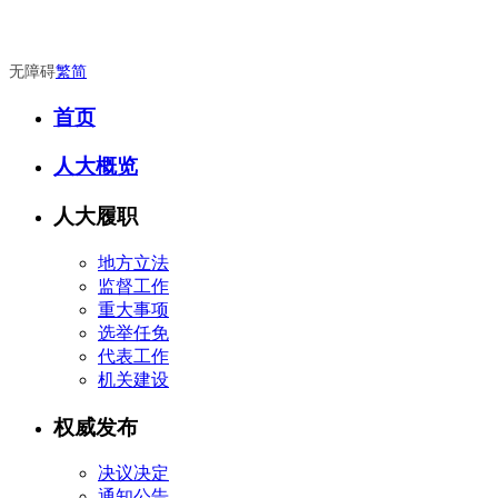
无障碍
繁
简
首页
人大概览
人大履职
地方立法
监督工作
重大事项
选举任免
代表工作
机关建设
权威发布
决议决定
通知公告