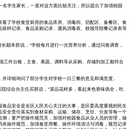
一名学生家长，一直对这方面比较关注，所以提出了加强校园
看了学校食堂厨房的食品库房、消毒间、切配区、备餐区、食
品留样记录、食品采购记录、通风消毒表、校领导陪餐记录表等
长鄢本胜说，“学校每月进行一次营养分析，通过问卷调查，
细工作台账，主食、果蔬、调料等从采购、存储到加工都符合
并详细询问了部分学生对学校一日三餐的意见和满意度。
院综合办主任买群说，“菜品花样多，看起来色香味俱全，吃
食品安全是全区人民关心关注的大事，是区委高度重视的民生
品安全责任落实到食材采购、运输、储存、烹饪、分发等每一个
追溯；要严把操作规范关，加强对校园食品从业人员的管理，做
消杀操作规范，加强食堂用餐、操作环境清洁与消毒，规范记录