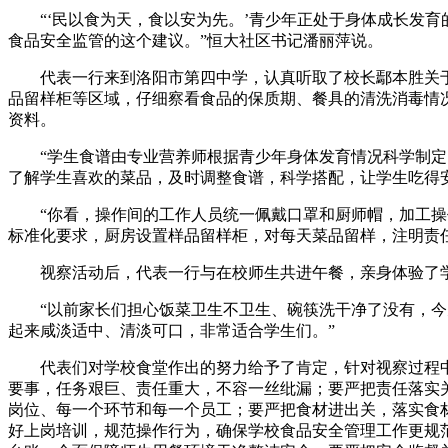
“‘民以食为天，食以安为先。’青少年正处于身体成长发育
食品安全监管的这个建议。”恒大社区书记潘丽萍说。
代表一行来到洛阳市第四中学，认真听取了校长鄢本胜关于
品留样柜等区域，仔细察看食品的保质期、餐具的清洗消毒情
资料。
“学生食谱由专业营养师根据青少年身体发育情况科学制定，
了解学生喜欢的菜品，及时调整食谱，科学搭配，让学生吃得
“你看，操作间的工作人员统一佩戴口罩和厨师帽，加工操作
标准化要求，厨房设置样品留样柜，对每天菜品留样，注明责
视察活动后，代表一行与在校师生共进午餐，亲身体验了学
“以前家长们担心饭菜卫生不卫生、碗筷洗干净了没有，今天
起来咸淡适中、清淡可口，非常适合学生们。”
代表们对学校食堂作出的努力给予了肯定，针对视察过程中
要事，任务艰巨、责任重大，不容一丝纰漏；要严把责任落实
岗位、每一个环节和每一个员工；要严把食材进出关，落实食
好上岗培训，规范操作行为，确保学校食品安全管理工作更规