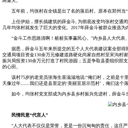
两重天。
五年前，均张村在全镇是出了名的落后村。原本在郑州当“包工
上任伊始，擅长搞建筑的薛金斗, 为彻底改变均张村交通闭
几年均张村就发生了巨大的变化。2017年薛金斗被群众推选
“金斗工作思路清啊！桩桩实事赢民心。”内乡县人大代表、
据悉，薛金斗五年来所提交的五个人大代表建议案全部得到落
交通局项目资金130余万元修建道路硬化尚家自然村至宋沟村谢
振兴局投资130余万元打造了村民游园；五是争取县委组织部
的心田。
该村75岁的老党员张海生喜滋滋地说:“俺们村，之前是十里
天像过年……我们还是县里定的‘美丽宜居示范村’，俺们这个
如今，均张村党支部成为内乡县乡村振兴先进村，薛金斗当选
民情民意“代言人”
“人大代表不仅仅是荣誉，更是一份沉甸甸的责任，这庄严、