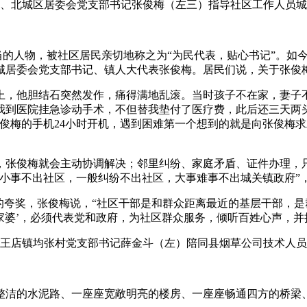
的人物，被社区居民亲切地称之为“为民代表，贴心书记”。如今
城居委会党支部书记、镇人大代表张俊梅。居民们说，关于张俊
上，他胆结石突然发作，痛得满地乱滚。当时孩子不在家，妻子
我到医院挂急诊动手术，不但替我垫付了医疗费，此后还三天两
俊梅的手机24小时开机，遇到困难第一个想到的就是向张俊梅
张俊梅就会主动协调解决；邻里纠纷、家庭矛盾、证件办理，只
体小事不出社区，一般纠纷不出社区，大事难事不出城关镇政府”
夸奖，张俊梅说，“社区干部是和群众距离最近的基层干部，是
管家婆’，必须代表党和政府，为社区群众服务，倾听百姓心声，并
洁的水泥路、一座座宽敞明亮的楼房、一座座畅通四方的桥梁、