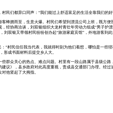
民们都异口同声：“我们能过上舒适富足的生活全靠我们的好
游客蜂拥而至，生意火爆。村民们希望到漂流公司上班，既方便
，经协商洽谈，刘双银组织大龙村青壮年劳动力组成“男子护漂队
，刘双银又带领村民纷纷创办起“旅游家庭宾馆”，外地游客到
：“村民信任我当代表，我就得时刻为他们着想，哪怕是一些琐事
来，形成书面材料后提交乡人大。
些群众关心的热点、难点问题。村里有一段山路属于县级公路，
的建议》，县乡政府对此高度重视，责成县交通部门办理。经过
众对他竖起了大拇指。