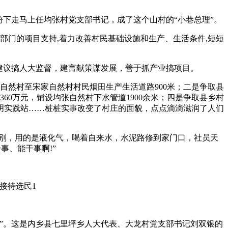
盼下走马上任均张村党支部书记，成了这个山村的“小巷总理”。
门的项目支持,着力改善村民基础设施和生产、生活条件,短短
建议搞人大监督，建言献策谋发展，善于抓产业搞项目。
然村至宋家自然村村民烟田生产生活道路900米；二是争取县
60万元，铺设均张自然村下水管道1900余米；四是争取县乡村
文明实践站……桩桩实事改变了村庄的面貌，点点滴滴滋润了人们
差别，用的是液化气，喝着自来水，水泥路修到家门口，社员天
事、能干事啊!”
”。这是内乡县七里坪乡人大代表、大龙村党支部书记刘双银的