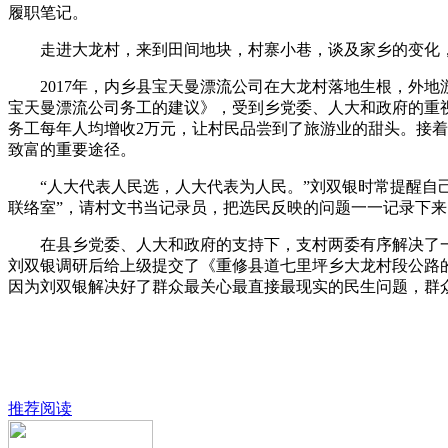
履职笔记。
走进大龙村，来到田间地块，村寨小巷，谈及家乡的变化，村
2017年，内乡县宝天曼漂流公司在大龙村落地生根，外地
宝天曼漂流公司务工的建议》，受到乡党委、人大和政府的重视
务工每年人均增收2万元，让村民品尝到了旅游业的甜头。接着
致富的重要途径。
“人大代表人民选，人大代表为人民。”刘双银时常提醒自己
联络室”，请村文书当记录员，把选民反映的问题一一记录下
在县乡党委、人大和政府的支持下，支村两委有序解决了一
刘双银调研后给上级提交了《重修县道七里坪乡大龙村段公路
因为刘双银解决好了群众最关心最直接最现实的民生问题，群
推荐阅读