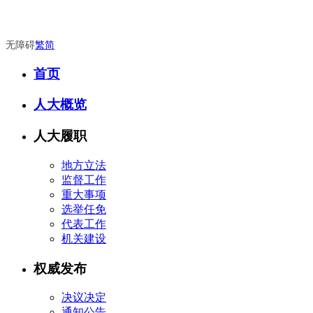
无障碍
繁
简
首页
人大概览
人大履职
地方立法
监督工作
重大事项
选举任免
代表工作
机关建设
权威发布
决议决定
通知公告