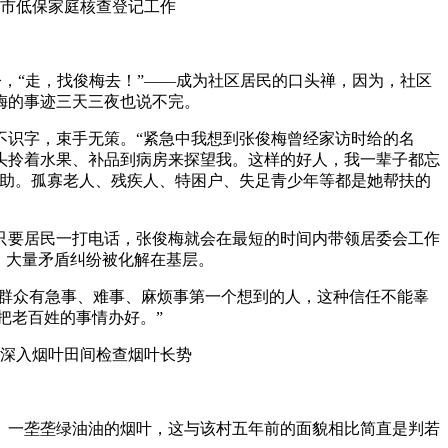
，“走，找俊梅去！”——成为社区居民的口头禅，因为，社区
梅的事迹三天三夜也说不完。
不识字，束手无策。“紧急中我想到张俊梅曾经家访时给的名
头拎着水果、补品到病房来探望我。这样的好人，我一辈子都忘
求助。孤寡老人、残疾人、特困户、失足青少年等都是她帮扶的
要居民一打电话，张俊梅就会在最短的时间内带领居委会工作
，大量矛盾纠纷被化解在基层。
群众有急事、难事、麻烦事第一个想到的人，这种信任不能辜
把老百姓的事情办好。”
一垄垄绿油油的烟叶，这与该村五年前的面貌相比简直是判若