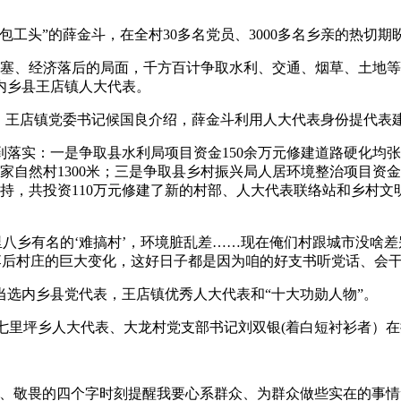
头”的薛金斗，在全村30多名党员、3000多名乡亲的热切期
塞、经济落后的局面，千方百计争取水利、交通、烟草、土地等部
为内乡县王店镇人大代表。
王店镇党委书记候国良介绍，薛金斗利用人大代表身份提代表
实：一是争取县水利局项目资金150余万元修建道路硬化均张自
家自然村1300米；三是争取县乡村振兴局人居环境整治项目资金3
支持，共投资110万元修建了新的村部、人大代表联络站和乡村
八乡有名的‘难搞村’，环境脏乱差……现在俺们村跟城市没啥
落后村庄的巨大变化，这好日子都是因为咱的好支书听党话、会干
内乡县党代表，王店镇优秀人大代表和“十大功勋人物”。
敬畏的四个字时刻提醒我要心系群众、为群众做些实在的事情