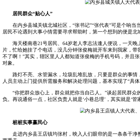
居民群众“贴心人”
在内乡县城关镇北城社区，“张书记”“张代表”可是个响当当
居民不论遇到大事小情需要寻求帮助时，第一个想到的便是北
海天楼南巷21号居民、64岁老人李志法逢人便说，一天晚
片，忙给她挂了个电话，没几分钟张俊梅就开车来到我家，带
不了啊！”其实，辖区里人人都知道张俊梅的手机号码，并且张
对象。
路灯不亮、水管漏水，垃圾乱堆乱放，只要是群众的事情，
人员主动上门提供所需服务和解决处理问题，基本实现了“具
“你把群众放心上，群众就把你当自己人。”谈起居民群众的
负。再说通俗一点，社区负责人就是‘小巷总理’，其实就是‘
桩桩实事赢民心
走进内乡县王店镇均张村，映入人们眼帘的是一条条干净整