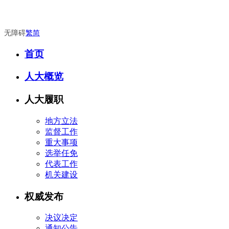
无障碍
繁
简
首页
人大概览
人大履职
地方立法
监督工作
重大事项
选举任免
代表工作
机关建设
权威发布
决议决定
通知公告