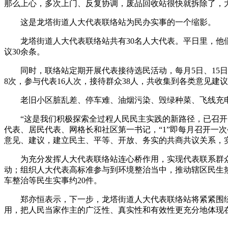
那么上心，多次上门、反复协调，废品回收站很快就拆除了，大
这是龙塔街道人大代表联络站为民办实事的一个缩影。
龙塔街道人大代表联络站共有30名人大代表。平日里，他们
议30余条。
同时，联络站定期开展代表接待选民活动，每月5日、15日
8次，参与代表16人次，接待群众38人，共收集到各类意见建议
老旧小区脏乱差、停车难、油烟污染、毁绿种菜、飞线充电…
“这是我们积极探索全过程人民民主实践的新路径，已召开56
代表、居民代表、网格长和社区第一书记，“1”即每月召开一次
意见、建议，建立民主、平等、开放、务实的共商共议关系，
为充分发挥人大代表联络站连心桥作用，实现代表联系群众工
动；组织人大代表高标准参与到环境整治当中，推动辖区民生
车整治等民生实事约20件。
郑亦恒表示，下一步，龙塔街道人大代表联络站将紧紧围绕
用，把人民当家作主的广泛性、真实性和有效性更充分地体现