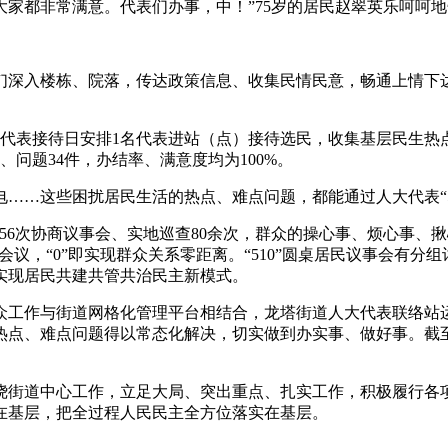
家都非常满意。代表们办事，中！”75岁的居民赵翠英乐呵呵
深入楼栋、院落，传达政策信息、收集民情民意，畅通上情下
代表接待日安排1名代表进站（点）接待选民，收集基层民生热
、问题34件，办结率、满意度均为100%。
…这些困扰居民生活的热点、难点问题，都能通过人大代表“51
次协商议事会、实地巡查80余次，群众的操心事、烦心事、揪心事
会议，“0”即实现群众关系零距离。“510”圆桌居民议事会有
实现居民共建共管共治民主新模式。
作与街道网格化管理平台相结合，龙塔街道人大代表联络站运
热点、难点问题得以常态化解决，切实做到办实事、做好事。截
街道中心工作，立足大局、突出重点、扎实工作，积极履行各项
在基层，把全过程人民民主全方位落实在基层。