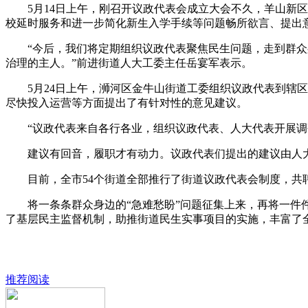
5月14日上午，刚召开议政代表会成立大会不久，羊山新区
校延时服务和进一步简化新生入学手续等问题畅所欲言、提出
“今后，我们将定期组织议政代表聚焦民生问题，走到群众身
治理的主人。”前进街道人大工委主任岳宴军表示。
5月24日上午，浉河区金牛山街道工委组织议政代表到辖区
尽快投入运营等方面提出了有针对性的意见建议。
“议政代表来自各行各业，组织议政代表、人大代表开展调研
建议有回音，履职才有动力。议政代表们提出的建议由人大
目前，全市54个街道全部推行了街道议政代表会制度，共聘任了1
将一条条群众身边的“急难愁盼”问题征集上来，再将一件件
了基层民主监督机制，助推街道民生实事项目的实施，丰富了
推荐阅读