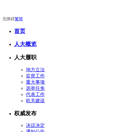
无障碍
繁
简
首页
人大概览
人大履职
地方立法
监督工作
重大事项
选举任免
代表工作
机关建设
权威发布
决议决定
通知公告